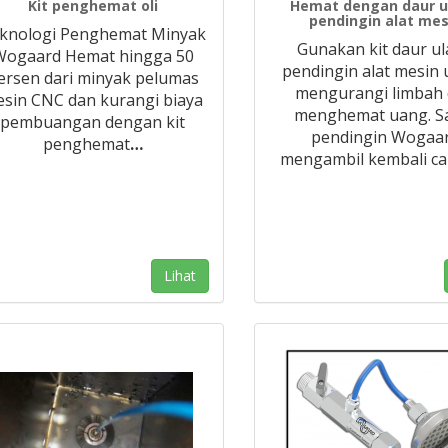
Kit penghemat oli
Hemat dengan daur u
pendingin alat mes
knologi Penghemat Minyak
Gunakan kit daur u
Wogaard Hemat hingga 50
pendingin alat mesin
ersen dari minyak pelumas
mengurangi limbah
sin CNC dan kurangi biaya
menghemat uang. S
pembuangan dengan kit
pendingin Wogaa
penghemat
…
mengambil kembali ca
Lihat