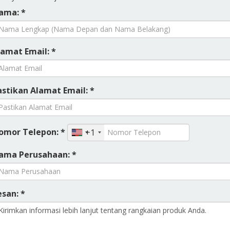
ama: *
lamat Email: *
astikan Alamat Email: *
omor Telepon: *
+1
ama Perusahaan: *
esan: *