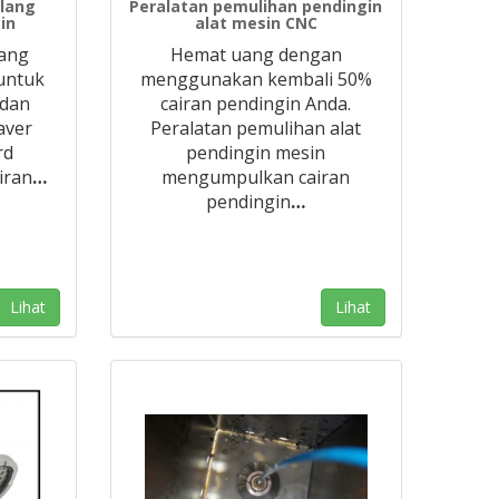
lang
Peralatan pemulihan pendingin
in
alat mesin CNC
lang
Hemat uang dengan
 untuk
menggunakan kembali 50%
 dan
cairan pendingin Anda.
aver
Peralatan pemulihan alat
rd
pendingin mesin
iran
…
mengumpulkan cairan
pendingin
…
Lihat
Lihat