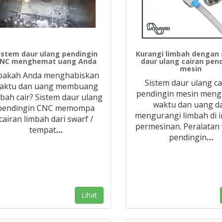
istem daur ulang pendingin
Kurangi limbah dengan
NC menghemat uang Anda
daur ulang cairan pen
mesin
pakah Anda menghabiskan
Sistem daur ulang ca
aktu dan uang membuang
pendingin mesin men
mbah cair? Sistem daur ulang
waktu dan uang d
pendingin CNC memompa
mengurangi limbah di i
cairan limbah dari swarf /
permesinan. Peralatan
tempat
…
pendingin
…
Lihat