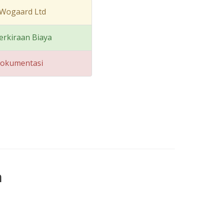
 Wogaard Ltd
erkiraan Biaya
Dokumentasi
n