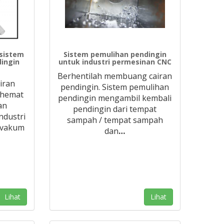
 sistem
Sistem pemulihan pendingin
dingin
untuk industri permesinan CNC
Berhentilah membuang cairan
iran
pendingin. Sistem pemulihan
ghemat
pendingin mengambil kembali
an
pendingin dari tempat
ndustri
sampah / tempat sampah
 vakum
dan
…
Lihat
Lihat