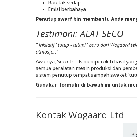
Bau tak sedap
Emisi berbahaya
Penutup swarf bin membantu Anda meng
Testimoni: ALAT SECO
"
Inisiatif '
tutup
-
tutupi
' baru dari Wogaard te
atmosfer."
Awalnya, Seco Tools memperoleh hasil yan
semua peralatan mesin produksi dan pemben
sistem penutup tempat sampah swaket 'tutu
Gunakan formulir di bawah ini untuk mem
Kontak Wogaard Ltd
*
a