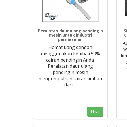
Peralatan daur ulang pendingin
S
mesin untuk industri
C
permesinan
A
Hemat uang dengan
w
menggunakan kembali 50%
li
cairan pendingin Anda.
Peralatan daur ulang
pendingin mesin
mengumpulkan cairan limbah
dari
…
Lihat