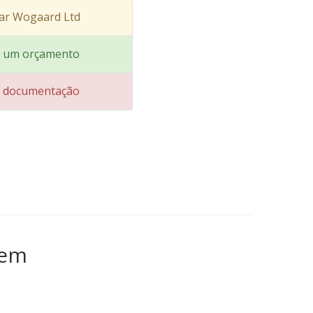
ar Wogaard Ltd
ar um orçamento
ar documentação
gem