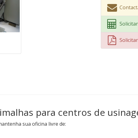
Contact
Solicit
Solicit
limalhas para centros de usina
ntenha sua oficina livre de: