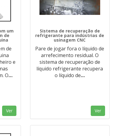
com um
Sistema de recuperação de
m de
refrigerante para indústrias de
uina
usinagem CNC
em de
Pare de jogar fora o líquido de
uina
arrefecimento residual. O
heiro e
sistema de recuperação de
 nas
líquido refrigerante recupera
m. O
…
o líquido de
…
Ver
Ver