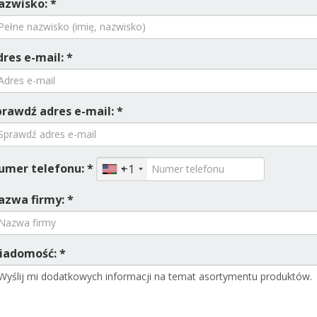
azwisko: *
res e-mail: *
prawdź adres e-mail: *
umer telefonu: *
+1
azwa firmy: *
iadomość: *