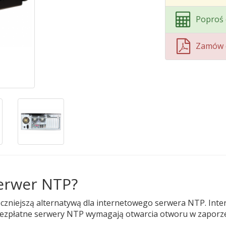
Poproś 
Zamów 
serwer NTP?
czniejszą alternatywą dla internetowego serwera NTP. Inte
bezpłatne serwery NTP wymagają otwarcia otworu w zaporze 