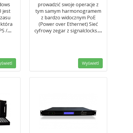
dows
prowadzić swoje operacje z
 jest
tym samym harmonogramem
czasu
z bardzo widocznym PoE
 która
(Power over Ethernet) Sieć
PS /
…
cyfrowy zegar z signalclocks.
…
świetl
Wyświetl