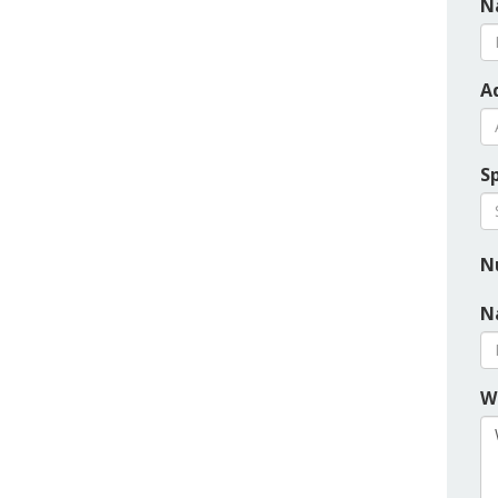
N
Ad
S
N
N
W