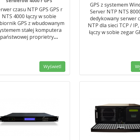
serwerów 4000 r GPS
GPS z systemem Win
erwer czasu NTP GPS GPS r
Server NTP NTS 8000
NTS 4000 łączy w sobie
dedykowany serwer 
biornik GPS z wbudowanym
NTP dla sieci TCP / IP,
ystemem stałej komputera
łączy w sobie zegar G
państwowej proprietry
…
Wyświetl
Wy