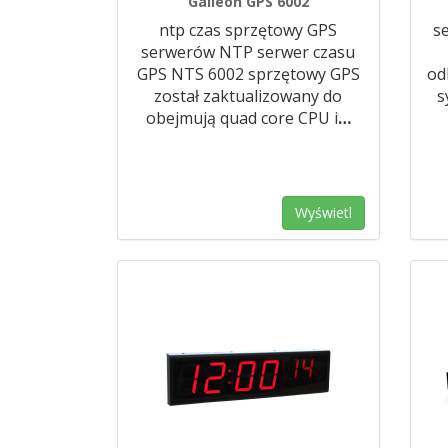
Galleon GPS 6002
ntp czas sprzętowy GPS
s
serwerów NTP serwer czasu
GPS NTS 6002 sprzętowy GPS
od
został zaktualizowany do
s
obejmują quad core CPU i
…
Wyświetl