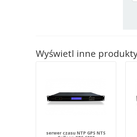
Wyświetl inne produkt
serwer czasu NTP GPS NTS