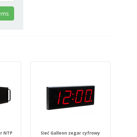
tems
r NTP
Sieć Galleon zegar cyfrowy