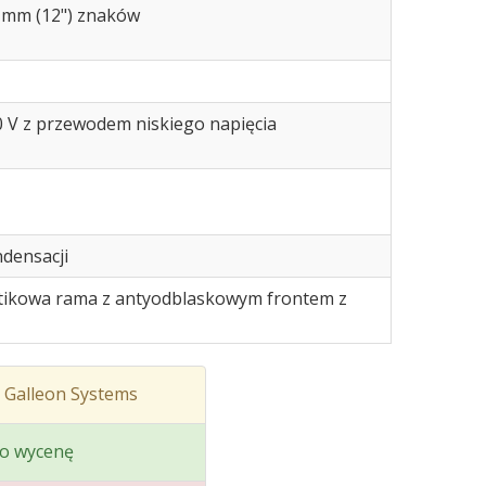
5 mm (12") znaków
10 V z przewodem niskiego napięcia
densacji
stikowa rama z antyodblaskowym frontem z
 Galleon Systems
o wycenę