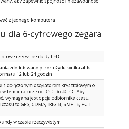
zowany, aby zapewnić spójność i niezawodność
)
wać z jednego komputera
tu dla 6-cyfrowego zegara
entowe czerwone diody LED
ania zdefiniowane przez użytkownika able
ormatu 12 lub 24 godzin
e z dołączonym oscylatorem kryształowym o
 w temperaturze od 0 ° C do 40 ° C. Aby
ć, wymagana jest opcja odbiornika czasu.
 czasu to GPS, CDMA, IRIG-B, SMPTE, PC i
ekundy w czasie rzeczywistym