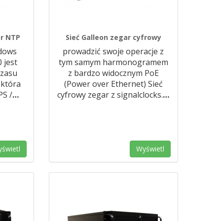
r NTP
Sieć Galleon zegar cyfrowy
dows
prowadzić swoje operacje z
 jest
tym samym harmonogramem
czasu
z bardzo widocznym PoE
 która
(Power over Ethernet) Sieć
PS /
…
cyfrowy zegar z signalclocks.
…
świetl
Wyświetl