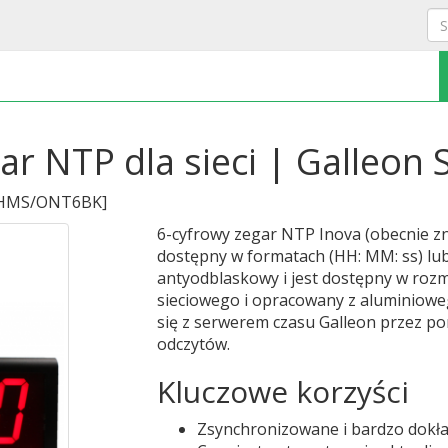
ar NTP dla sieci | Galleon
HMS/ONT6BK
]
6-cyfrowy zegar NTP Inova (obecnie z
dostępny w formatach (HH: MM: ss) lub
antyodblaskowy i jest dostępny w rozmia
sieciowego i opracowany z aluminiow
się z serwerem czasu Galleon przez por
odczytów.
Kluczowe korzyści
Zsynchronizowane i bardzo dokł