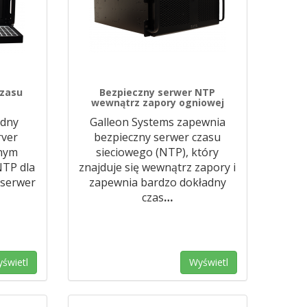
czasu
Bezpieczny serwer NTP
wewnątrz zapory ogniowej
odny
Galleon Systems zapewnia
rver
bezpieczny serwer czasu
jnym
sieciowego (NTP), który
NTP dla
znajduje się wewnątrz zapory i
 serwer
zapewnia bardzo dokładny
czas
…
świetl
Wyświetl