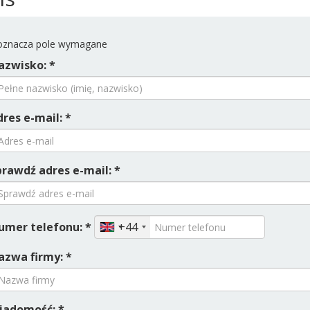
znacza pole wymagane
azwisko: *
res e-mail: *
prawdź adres e-mail: *
umer telefonu: *
+44
azwa firmy: *
iadomość: *