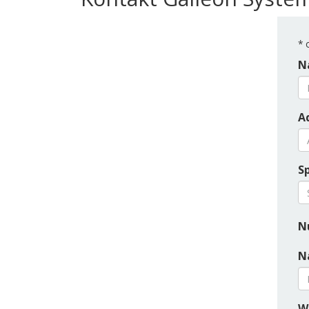
*
o
N
Ad
S
N
N
W