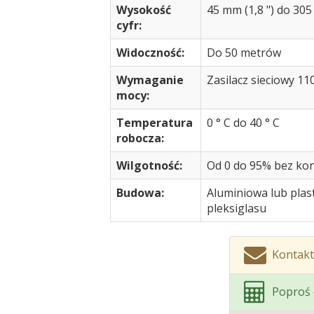
Wysokość
45 mm (1,8 ") do 30
cyfr:
Widoczność:
Do 50 metrów
Wymaganie
Zasilacz sieciowy 1
mocy:
Temperatura
0 ° C do 40 ° C
robocza:
Wilgotność:
Od 0 do 95% bez kon
Budowa:
Aluminiowa lub pla
pleksiglasu
Kontakt
Poproś 