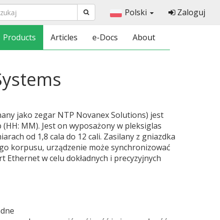
Polski
Zaloguj
Products
Articles
e-Docs
About
 Systems
nany jako zegar NTP Novanex Solutions) jest
 (HH: MM). Jest on wyposażony w pleksiglas
rach od 1,8 cala do 12 cali. Zasilany z gniazdka
ego korpusu, urządzenie może synchronizować
t Ethernet w celu dokładnych i precyzyjnych
adne