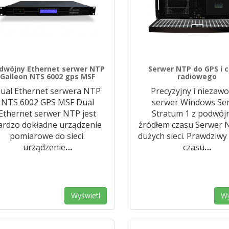
dwójny Ethernet serwer NTP
Serwer NTP do GPS i 
Galleon NTS 6002 gps MSF
radiowego
ual Ethernet serwera NTP
Precyzyjny i niezaw
NTS 6002 GPS MSF Dual
serwer Windows Se
Ethernet serwer NTP jest
Stratum 1 z podwó
ardzo dokładne urządzenie
źródłem czasu Serwer 
pomiarowe do sieci.
dużych sieci. Prawdziwy
urządzenie
…
czasu
…
Wyświetl
Wy