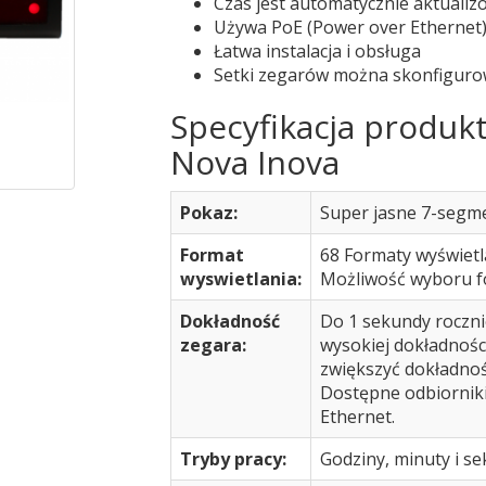
Czas jest automatycznie aktuali
Używa PoE (Power over Ethernet
Łatwa instalacja i obsługa
Setki zegarów można skonfiguro
Specyfikacja produk
Nova Inova
Pokaz:
Super jasne 7-segm
Format
68 Formaty wyświetl
wyswietlania:
Możliwość wyboru f
Dokładność
Do 1 sekundy roczni
zegara:
wysokiej dokładności
zwiększyć dokładnoś
Dostępne odbiorniki
Ethernet.
Tryby pracy:
Godziny, minuty i s