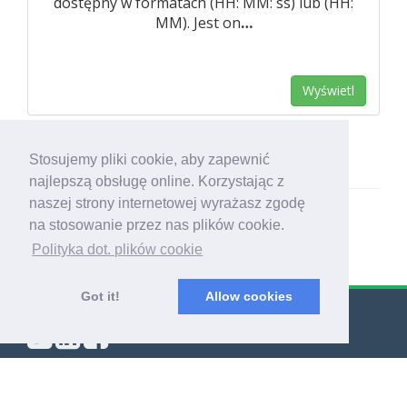
dostępny w formatach (HH: MM: ss) lub (HH:
MM). Jest on
…
Wyświetl
Stosujemy pliki cookie, aby zapewnić
najlepszą obsługę online. Korzystając z
naszej strony internetowej wyrażasz zgodę
na stosowanie przez nas plików cookie.
Polityka dot. plików cookie
Got it!
Allow cookies
© Export Worldwide 2026
Blog
|
Warunki
|
Polityka prywatności
|
O nas