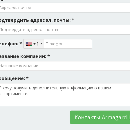
одтвердить адрес эл. почты: *
елефон: *
+1
азвание компании: *
ообщение: *
Контакты Armagard 