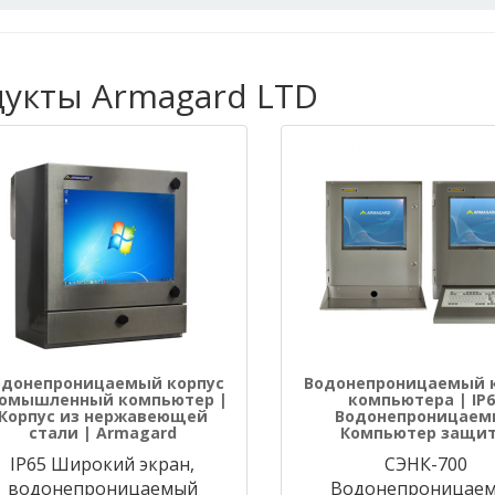
дукты Armagard LTD
одонепроницаемый корпус
Водонепроницаемый 
омышленный компьютер |
компьютера | IP6
Корпус из нержавеющей
Водонепроницаем
стали | Armagard
Компьютер защи
IP65 Широкий экран,
СЭНК-700
водонепроницаемый
Водонепроницае