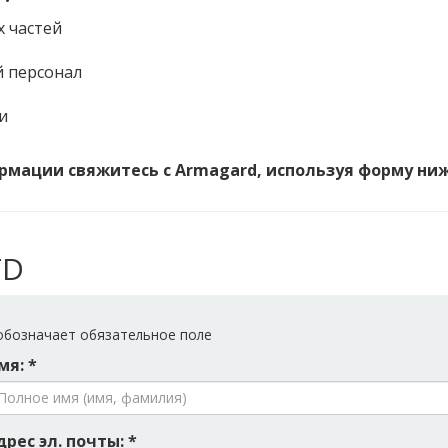
х частей
 персонал
и
в
мации свяжитесь с Armagard, используя форму ниж
TD
бозначает обязательное поле
мя: *
дрес эл. почты: *