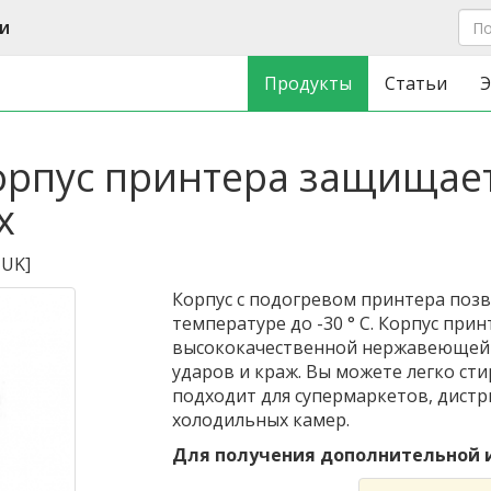
и
Продукты
Статьи
Э
рпус принтера защищает
х
-UK
]
Корпус с подогревом принтера поз
температуре до -30 ° C. Корпус прин
высококачественной нержавеющей с
ударов и краж. Вы можете легко ст
подходит для супермаркетов, дист
холодильных камер.
Для получения дополнительной и