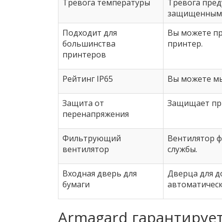
Тревога температуры
Тревога пред
защищенным
Подходит для
Вы можете пр
большинства
принтер.
принтеров
Рейтинг IP65
Вы можете мы
Защита от
Защищает при
перенапряжения
Фильтрующий
Вентилятор ф
вентилятор
службы.
Входная дверь для
Дверца для д
бумаги
автоматическ
Armagard гарантирует