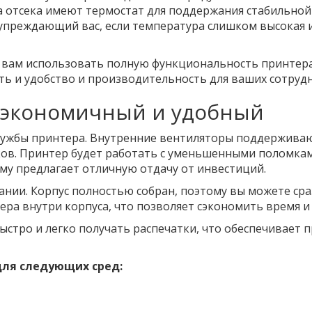
а отсека имеют термостат для поддержания стабильной
преждающий вас, если температура слишком высокая ил
т вам использовать полную функциональность принтера
ь и удобство и производительность для ваших сотруд
: экономичный и удобный
службы принтера. Внутренние вентиляторы поддержива
ков. Принтер будет работать с уменьшенными поломкам
ому предлагает отличную отдачу от инвестиций.
нии. Корпус полностью собран, поэтому вы можете сра
ра внутри корпуса, что позволяет сэкономить время и
быстро и легко получать распечатки, что обеспечивает 
для следующих сред: