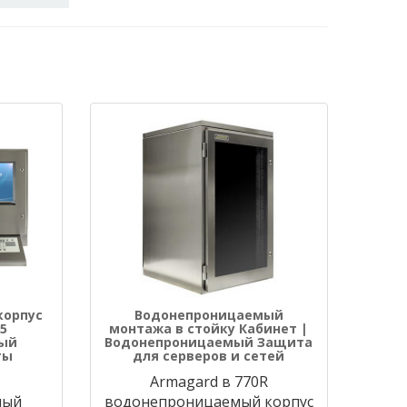
корпус
Водонепроницаемый
5
монтажа в стойку Кабинет |
ый
Водонепроницаемый Защита
ты
для серверов и сетей
Armagard в 770R
мый
водонепроницаемый корпус