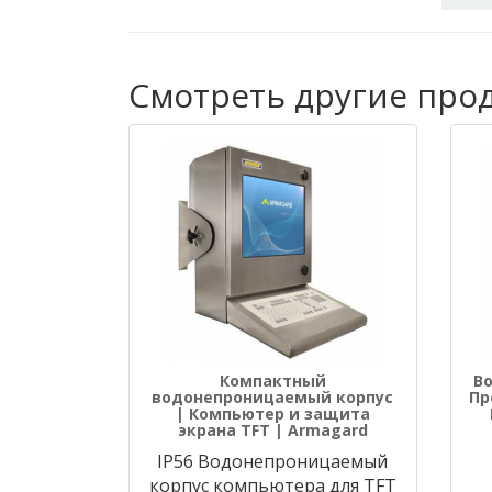
Смотреть другие про
Компактный
В
водонепроницаемый корпус
Пр
| Компьютер и защита
экрана TFT | Armagard
IP56 Водонепроницаемый
корпус компьютера для TFT