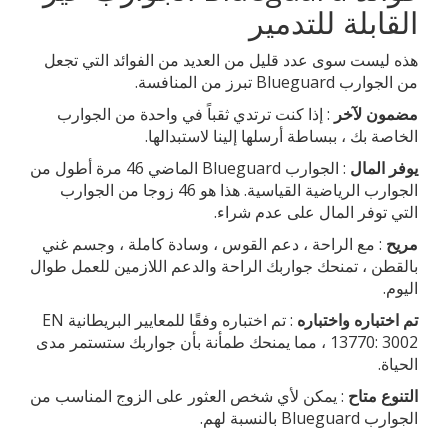
القابلة للتدمير
هذه ليست سوى عدد قليل من العديد من الفوائد التي تجعل
من الجوارب Blueguard تبرز من المنافسة.
مضمون لآخر
: إذا كنت ترتدي ثقباً في واحدة من الجوارب
الخاصة بك ، ببساطة أرسلها إلينا لاستبدالها.
يوفر المال
: الجوارب Blueguard الماضي 46 مرة أطول من
الجوارب الرياضية القياسية. هذا هو 46 زوجا من الجوارب
التي توفر المال على عدم شراء.
مريح
: مع الراحة ، دعم القوس ، وسادة كاملة ، وجسم غني
بالقطن ، تمنحك جواربك الراحة والدعم اللازمين للعمل طوال
اليوم.
تم اختباره واختباره
: تم اختباره وفقًا للمعايير البريطانية EN
13770: 3002 ، مما يمنحك طمأنة بأن جواربك ستستمر مدى
الحياة.
التنوع متاح
: يمكن لأي شخص العثور على الزوج المناسب من
الجوارب Blueguard بالنسبة لهم.