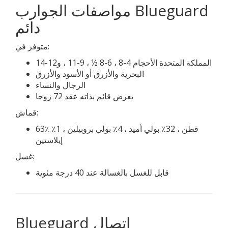
مواصفات الجوارب Blueguard
دائم
متوفر في:
المملكة المتحدة الأحجام 4-8 ، 6-8 ½ ، 9-11 ، و12-14
البحرية والأزرق أو الأسود والأزرق
الرجال والنساء
يعرض قائم بذاته عقد 72 زوجا
قماش:
63٪ قطن ، 32٪ بولي أميد ، 4٪ بولي بروبيلين ، 1٪
إيلاستين
غسل:
قابل للغسل بالغسالة عند 40 درجة مئوية
Blueguard اتصال