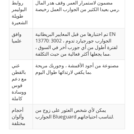
مضمون لاستمرار العمر. وقف هدر المال
روابط
رمي بعيدا الكثير من الجوارب العمل رخيصة.
البوليمر
طويلة
الشعيرة
تم اختبارها من قبل المعايير البريطانية EN
وافق
13770: 3002 ، الجوارب جورجيارد تدوم
علميا
لفترة أطول من أي جورب آخر في السوق ،
مما يجعلها أكثر فعالية من حيث التكلفة.
مصنوعة من أجود الأقمشة ، وجوربك مريحة
غني
بما يكفي لارتدائها طوال اليوم.
بالقطن
مع دعم
قوس
ووسادة
كاملة
يمكن لأي شخص العثور على زوج من
أحجام
الجوارب Blueguard لتناسب احتياجاتهم.
وألوان
مختلفة