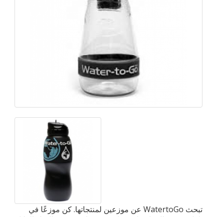
تبحث WatertoGo عن موزعين لمنتجاتها. كن موزعًا في