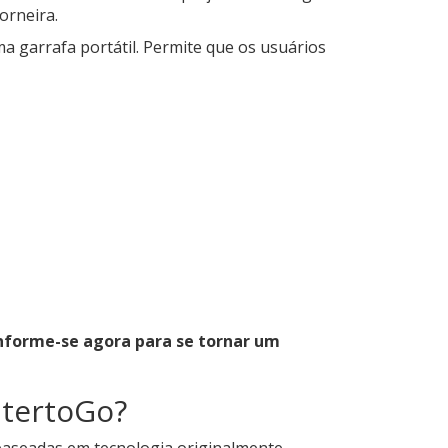
orneira.
a garrafa portátil. Permite que os usuários
Informe-se agora para se tornar um
atertoGo?
 baseadas em tecnologia originalmente