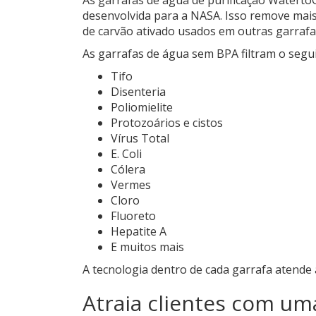
desenvolvida para a NASA. Isso remove mais 
de carvão ativado usados ​​em outras garrafa
As garrafas de água sem BPA filtram o segui
Tifo
Disenteria
Poliomielite
Protozoários e cistos
Vírus Total
E. Coli
Cólera
Vermes
Cloro
Fluoreto
Hepatite A
E muitos mais
A tecnologia dentro de cada garrafa atende
Atraia clientes com uma