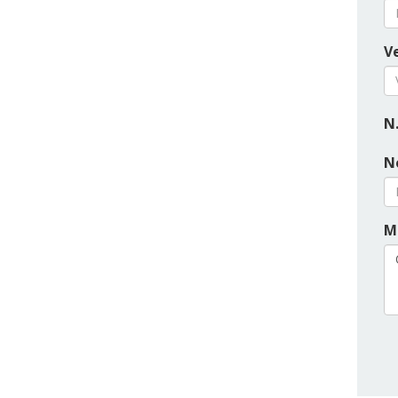
Ve
N.
N
M