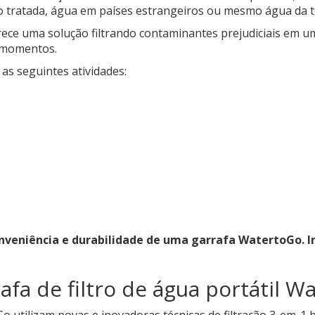
o tratada, água em países estrangeiros ou mesmo água da t
ece uma solução filtrando contaminantes prejudiciais em um
 momentos.
 as seguintes atividades:
conveniência e durabilidade de uma garrafa WatertoGo. 
afa de filtro de água portátil W
o utilizam novas e inovadoras técnicas de filtração 3-em-1