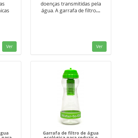
fas
doenças transmitidas pela
icas
água. A garrafa de filtro
…
Ver
Ver
água
Garrafa de filtro de água
o para
ecológica para reduzir o