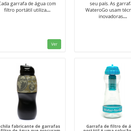
Cada garrafa de água com
seu país. As garra
filtro portátil utiliza
…
WateroGo usam técn
inovadoras
…
Ver
chila fabricante de garrafas
Garrafa de filtro de 
 filtro de água que procuram
portátil é uma soluçã