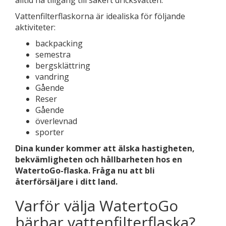
alltid ha tillgång till säkert dricksvatten.
Vattenfilterflaskorna är idealiska för följande
aktiviteter:
backpacking
semestra
bergsklättring
vandring
Gående
Reser
Gående
överlevnad
sporter
Dina kunder kommer att älska hastigheten,
bekvämligheten och hållbarheten hos en
WatertoGo-flaska. Fråga nu att bli
återförsäljare i ditt land.
Varför välja WatertoGo
bärbar vattenfilterflaska?