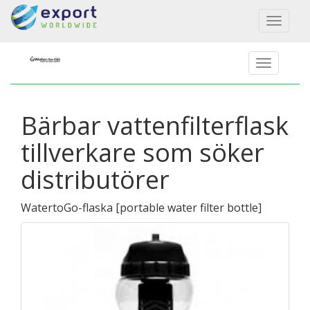
Toggl
naviga
Bärbar vattenfilterflask
tillverkare som söker
distributörer
WatertoGo-flaska
[
portable water filter bottle
]