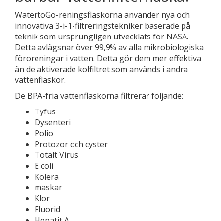
WatertoGo-reningsflaskorna använder nya och
innovativa 3-i-1-filtreringstekniker baserade på
teknik som ursprungligen utvecklats för NASA.
Detta avlägsnar över 99,9% av alla mikrobiologiska
föroreningar i vatten. Detta gör dem mer effektiva
än de aktiverade kolfiltret som används i andra
vattenflaskor.
De BPA-fria vattenflaskorna filtrerar följande:
Tyfus
Dysenteri
Polio
Protozor och cyster
Totalt Virus
E coli
Kolera
maskar
Klor
Fluorid
Hepatit A