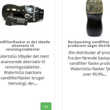
ndfilterflasker er det ideelle
Backpacking vandfilter
alternativ til
producent søger distri
rensningstabletter
Bliv distributør af pro
atertoGo tilbyder det mest
fra den førende backp
avancerede alternativ til
vandfilter flaske prod
rensningstabletter.
WatertoGo-flasker fj
WatertoGo bærbare
over 99,9%
…
vandfilterflasker bruger
teknologi, der
…
Vis