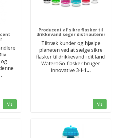
Producent af sikre flasker til
ucent
drikkevand søger distributører
r
Tiltræk kunder og hjælpe
ndlere
planeten ved at sælge sikre
liv
flasker til drikkevand i dit land.
d og
WateroGo-flasker bruger
 denne
innovative 3-i-1
…
…
Vis
Vis