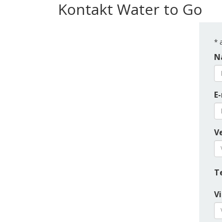
Kontakt Water to Go
*
a
N
E
Ve
T
V