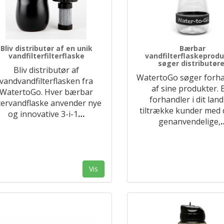
Bliv distributør af en unik
Bærbar
vandfilterfilterflaske
vandfilterflaskeprod
søger distributøre
Bliv distributør af
WatertoGo søger forha
vandvandfilterflasken fra
af sine produkter. B
WatertoGo. Hver bærbar
forhandler i dit lan
ltervandflaske anvender nye
tiltrække kunder med
og innovative 3-i-1
…
genanvendelige,
Vis