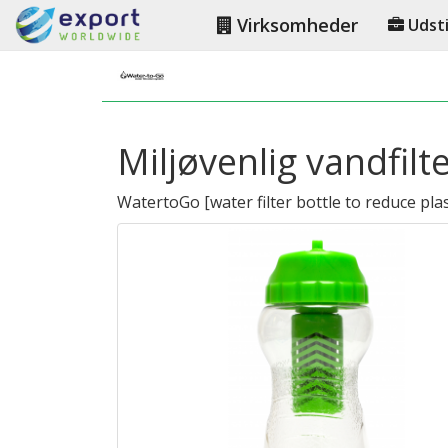
Virksomheder
Udsti
Miljøvenlig vandfilt
WatertoGo
[
water filter bottle to reduce pla