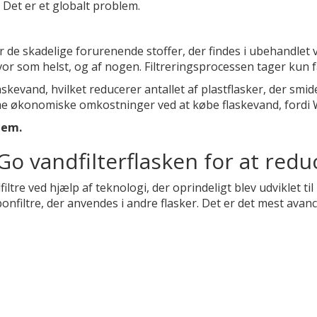
 Det er et globalt problem.
de skadelige forurenende stoffer, der findes i ubehandlet va
or som helst, og af nogen. Filtreringsprocessen tager kun f
askevand, hvilket reducerer antallet af plastflasker, der smi
e økonomiske omkostninger ved at købe flaskevand, fordi Wa
lem.
 vandfilterflasken for at reduc
e ved hjælp af teknologi, der oprindeligt blev udviklet til 
nfiltre, der anvendes i andre flasker. Det er det mest avance