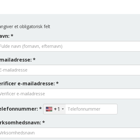
ngiver et obligatorisk felt
avn: *
-mailadresse: *
rificer e-mailadresse: *
elefonnummer: *
+1
irksomhedsnavn: *