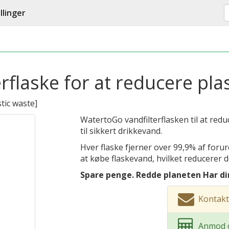
llinger
erflaske for at reducere pla
stic waste
]
WatertoGo vandfilterflasken til at redu
til sikkert drikkevand.
Hver flaske fjerner over 99,9% af foru
at købe flaskevand, hvilket reducerer 
Spare penge. Redde planeten Har d
Kontakt
Anmod o