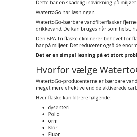
Dette har en skadelig indvirkning på miljøet.
WatertoGo har løsningen.
WatertoGo-bærbare vandfilterflasker fjerner 
drikkevand. De kan bruges når som helst, hv
Den BPA-fri flaske eliminerer behovet for fl
har på miljøet. Det reducerer også de enorm
Det er en simpel løsning på et stort prob
Hvorfor vælge WatertoGo
WatertoGo-producenterne er bærbare vandfiltr
meget mere effektive end de aktiverede carbo
Hver flaske kan filtrere følgende:
dysenteri
Polio
orm
Klor
Fluor