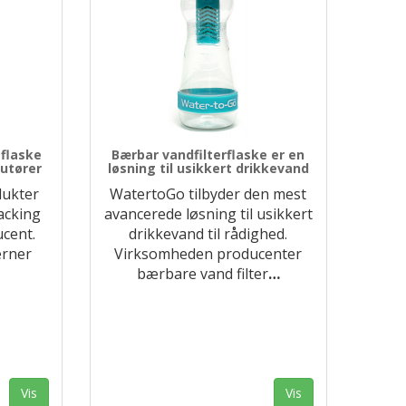
 flaske
Bærbar vandfilterflaske er en
butører
løsning til usikkert drikkevand
dukter
WatertoGo tilbyder den mest
acking
avancerede løsning til usikkert
ucent.
drikkevand til rådighed.
erner
Virksomheden producenter
bærbare vand filter
…
Vis
Vis