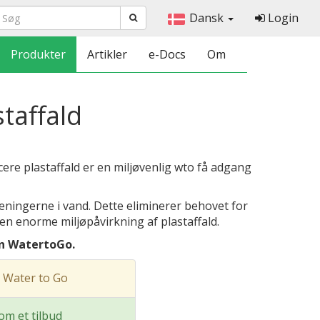
Dansk
Login
Produkter
Artikler
e-Docs
Om
staffald
cere plastaffald er en miljøvenlig wto få adgang
reningerne i vand. Dette eliminerer behovet for
den enorme miljøpåvirkning af plastaffald.
in WatertoGo.
 Water to Go
m et tilbud