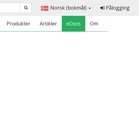
Norsk (bokmål)
Pålogging
Produkter
Artikler
eDocs
Om