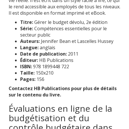
vie réelle. Il est écrit dans un style facile à lire, ce qui
le rend accessible aux employés de tous les niveaux.
Il est disponible en format imprimé et eBook.
Titre:
Gérer le budget dévolu, 2e édition
Série:
Compétences essentielles pour le
secteur public
Auteurs:
Jennifer Bean et Lascelles Hussey
Langue:
anglais
Date de publication:
2011
Éditeur:
HB Publications
ISBN:
978 1899448 722
Taille:
150x210
Pages:
156
Contactez HB Publications pour plus de détails
sur le contenu du livre.
Évaluations en ligne de la
budgétisation et du
contrôle budgétaire dans