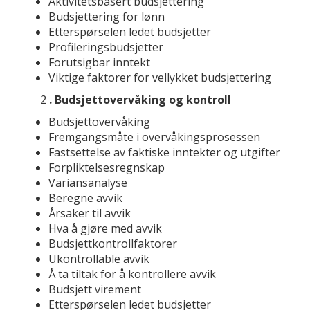
Aktivitetsbasert budsjettering
Budsjettering for lønn
Etterspørselen ledet budsjetter
Profileringsbudsjetter
Forutsigbar inntekt
Viktige faktorer for vellykket budsjettering
2
. Budsjettovervåking og kontroll
Budsjettovervåking
Fremgangsmåte i overvåkingsprosessen
Fastsettelse av faktiske inntekter og utgifter
Forpliktelsesregnskap
Variansanalyse
Beregne avvik
Årsaker til avvik
Hva å gjøre med avvik
Budsjettkontrollfaktorer
Ukontrollable avvik
Å ta tiltak for å kontrollere avvik
Budsjett virement
Etterspørselen ledet budsjetter