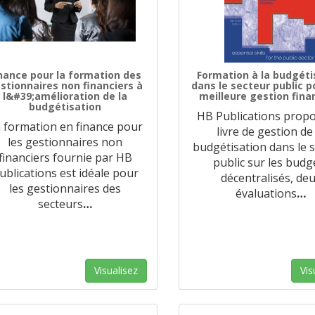
nance pour la formation des
Formation à la budgéti
stionnaires non financiers à
dans le secteur public p
l&#39;amélioration de la
meilleure gestion fina
budgétisation
HB Publications prop
 formation en finance pour
livre de gestion de
les gestionnaires non
budgétisation dans le 
financiers fournie par HB
public sur les budg
ublications est idéale pour
décentralisés, de
les gestionnaires des
évaluations
…
secteurs
…
Visualisez
Vis