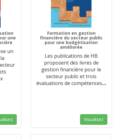
sation
Formation en gestion
our une
financière du secteur public
ncière
pour une budgétisation
améliorée
ose un
Les publications de HB
 la
proposent des livres de
secteur
gestion financière pour le
ets
secteur public et trois
ux
évaluations de compétences
…
ualisez
Visualisez