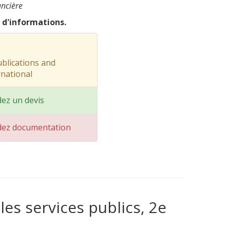
ancière
 d'informations.
blications and
rnational
ez un devis
ez documentation
les services publics, 2e