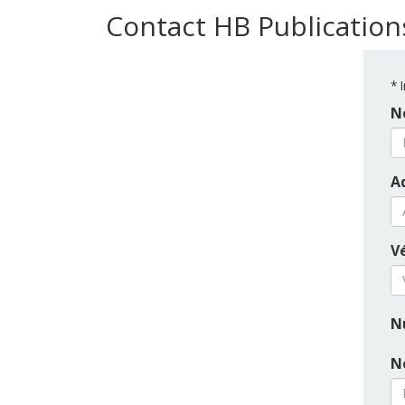
Contact HB Publication
*
I
N
A
Vé
N
N