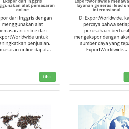
Ekspor dari Inggris
ExportWorldwide menawa
gunakan alat pemasaran
layanan generasi lead on
online
internasional
por dari Inggris dengan
Di ExportWorldwide, k
menggunakan alat
percaya bahwa setia
pemasaran online dari
perusahaan berhasi
xportWorldwide untuk
mengekspor dengan aks
ningkatkan penjualan.
sumber daya yang tepa
masaran online dapat
…
ExportWorldwide
…
Lihat
L