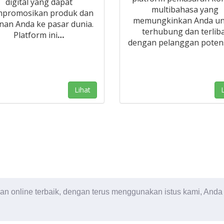
digital yang dapat
multibahasa yang
promosikan produk dan
memungkinkan Anda un
nan Anda ke pasar dunia.
terhubung dan terlib
Platform ini
…
dengan pelanggan potens
Lihat
L
 online terbaik, dengan terus menggunakan istus kami, And
Blog
|
Sya