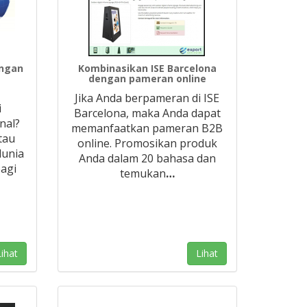
angan
Kombinasikan ISE Barcelona
dengan pameran online
Jika Anda berpameran di ISE
i
Barcelona, maka Anda dapat
nal?
memanfaatkan pameran B2B
tau
online. Promosikan produk
dunia
Anda dalam 20 bahasa dan
agi
temukan
…
ihat
Lihat