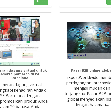
Lihat
L
ran dagang virtual untuk
Pasar B2B online globa
peserta pameran di ISE
ExportWorldwide memb
Barcelona
perdagangan internasi
ameran dagang virtual
menjadi mudah dan
ngkapi kehadiran Anda di
terjangkau. Pasar B2B o
ISE Barcelona dengan
global menyediakan bis
romosikan produk Anda
dengan halaman
…
dalam 20 bahasa. Anda