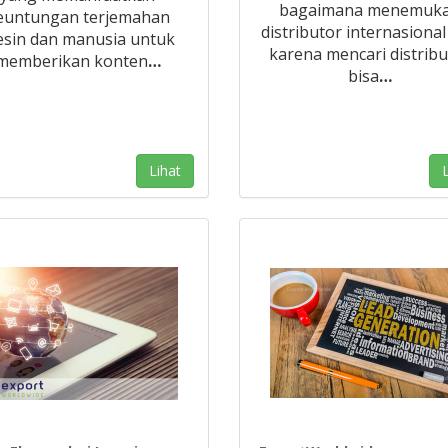
bagaimana menemuk
euntungan terjemahan
distributor internasional '
sin dan manusia untuk
karena mencari distribu
memberikan konten
…
bisa
…
Lihat
L