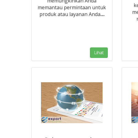
memungkinkan Anda
k
memantau permintaan untuk
me
produk atau layanan Anda
…
Lihat