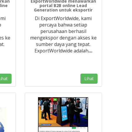
rkan
ExportWorldwide menawarkan
line
portal B2B online Lead
Generation untuk eksportir
ami
Di ExportWorldwide, kami
p
percaya bahwa setiap
l
perusahaan berhasil
es ke
mengekspor dengan akses ke
t.
sumber daya yang tepat.
ExportWorldwide adalah
…
ihat
Lihat