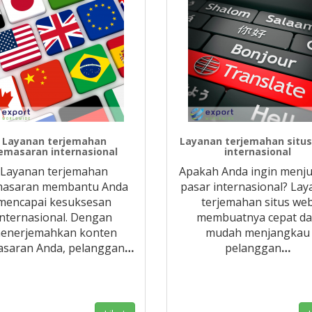
Layanan terjemahan
Layanan terjemahan situ
emasaran internasional
internasional
Layanan terjemahan
Apakah Anda ingin menju
asaran membantu Anda
pasar internasional? La
mencapai kesuksesan
terjemahan situs we
internasional. Dengan
membuatnya cepat d
enerjemahkan konten
mudah menjangkau
saran Anda, pelanggan
…
pelanggan
…