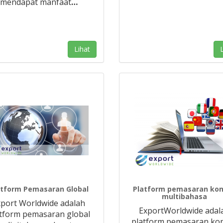
mendapat manfaat
…
Lihat
L
atform Pemasaran Global
Platform pemasaran ko
multibahasa
xport Worldwide adalah
ExportWorldwide adal
tform pemasaran global
platform pemasaran ko