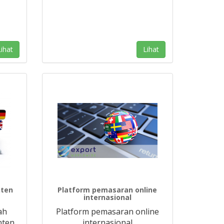
ihat
Lihat
nten
Platform pemasaran online
internasional
ah
Platform pemasaran online
nten
internasional