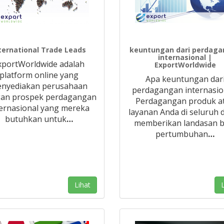
ternational Trade Leads
keuntungan dari perdag
internasional |
xportWorldwide adalah
ExportWorldwide
platform online yang
Apa keuntungan dar
nyediakan perusahaan
perdagangan internasio
an prospek perdagangan
Perdagangan produk a
ternasional yang mereka
layanan Anda di seluruh 
butuhkan untuk
…
memberikan landasan b
pertumbuhan
…
Lihat
L