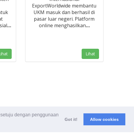
ExportWorldwide membantu
tuk
UKM masuk dan berhasil di
at
pasar luar negeri. Platform
ial
…
online menghasilkan
…
ihat
Lihat
a setuju dengan penggunaan
Got it!
Allow cookies
rat & Ketentuan
|
Kebijakan Privasi
|
Tentang