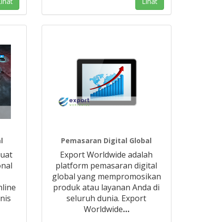
ihat
Lihat
l
Pemasaran Digital Global
uat
Export Worldwide adalah
onal
platform pemasaran digital
global yang mempromosikan
nline
produk atau layanan Anda di
nis
seluruh dunia. Export
Worldwide
…