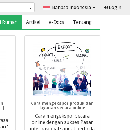
Bahasa Indonesia
Login
i Rumah
Artikel
e-Docs
Tentang
an
Cara mengekspor produk dan
l |
layanan secara online
Cara mengekspor secara
rasa
online dengan sukses Pasar
an '
internasional sangat berbeda