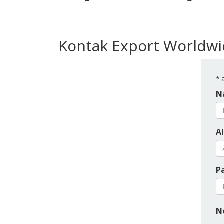
Kontak Export Worldw
*
a
N
A
P
N