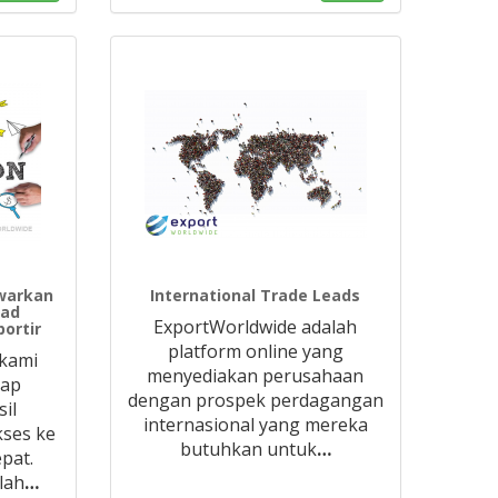
warkan
International Trade Leads
ead
ExportWorldwide adalah
ortir
platform online yang
 kami
menyediakan perusahaan
iap
dengan prospek perdagangan
il
internasional yang mereka
ses ke
butuhkan untuk
…
pat.
lah
…