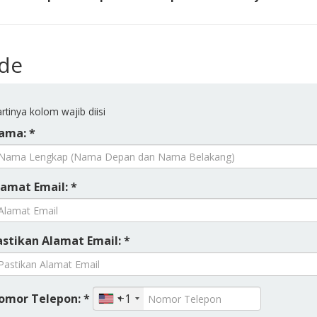
ide
rtinya kolom wajib diisi
ama: *
lamat Email: *
astikan Alamat Email: *
omor Telepon: *
+1