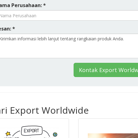
ama Perusahaan: *
esan: *
Kontak Export World
ari Export Worldwide