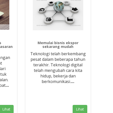
s
Memulai bisnis ekspor
asaran
sekarang mudah
Teknologi telah berkembang
dengan
pesat dalam beberapa tahun
t
terakhir. Teknologi digital
ari
telah mengubah cara kita
ntuk
hidup, bekerja dan
lan.
berkomunikasi.
…
pat
…
Lihat
Lihat