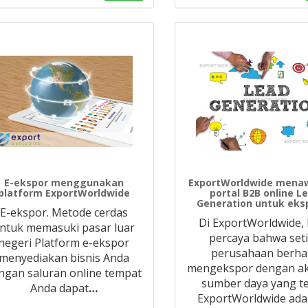
E-ekspor menggunakan
ExportWorldwide mena
platform ExportWorldwide
portal B2B online L
Generation untuk eksp
E-ekspor. Metode cerdas
Di ExportWorldwide,
ntuk memasuki pasar luar
percaya bahwa set
negeri Platform e-ekspor
perusahaan berhas
menyediakan bisnis Anda
mengekspor dengan ak
ngan saluran online tempat
sumber daya yang te
Anda dapat
…
ExportWorldwide ada