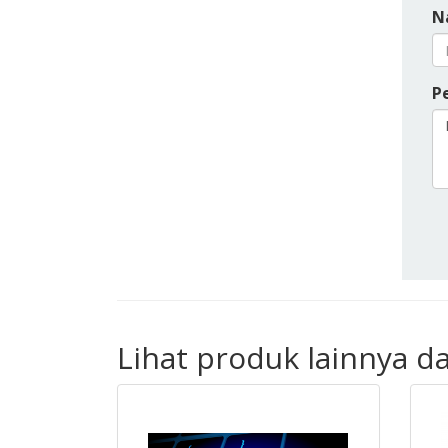
N
P
Lihat produk lainnya d