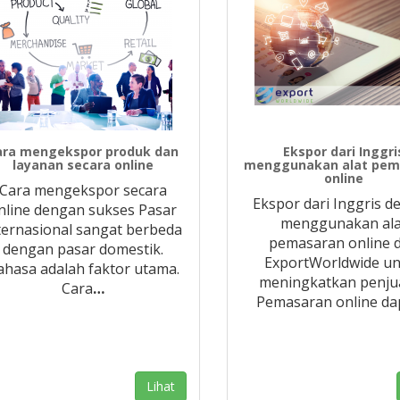
ara mengekspor produk dan
Ekspor dari Inggri
layanan secara online
menggunakan alat pem
online
Cara mengekspor secara
Ekspor dari Inggris 
nline dengan sukses Pasar
menggunakan ala
ternasional sangat berbeda
pemasaran online d
dengan pasar domestik.
ExportWorldwide u
ahasa adalah faktor utama.
meningkatkan penjua
Cara
…
Pemasaran online da
Lihat