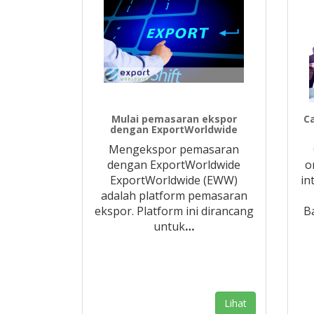
Mulai pemasaran ekspor
C
dengan ExportWorldwide
Mengekspor pemasaran
dengan ExportWorldwide
o
ExportWorldwide (EWW)
in
adalah platform pemasaran
ekspor. Platform ini dirancang
B
untuk
…
Lihat