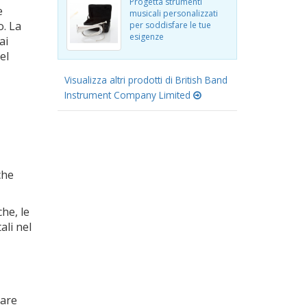
Progetta strumenti
e
musicali personalizzati
o. La
per soddisfare le tue
esigenze
ai
el
Visualizza altri prodotti di British Band
Instrument Company Limited
che
he, le
ali nel
tare