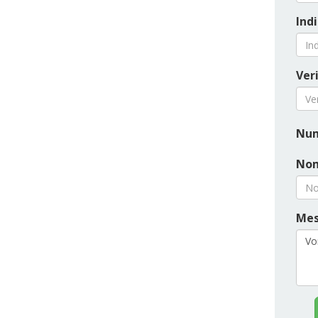
Indi
Veri
Num
Nom
Mes