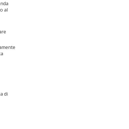
banda
o al
are
aramente
ca
a di