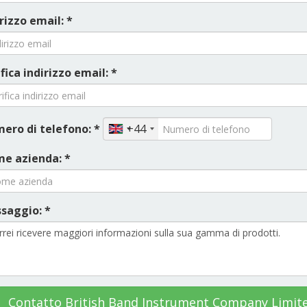
rizzo email: *
fica indirizzo email: *
ero di telefono: *
+44
e azienda: *
saggio: *
Contatto British Band Instrument Company Limit