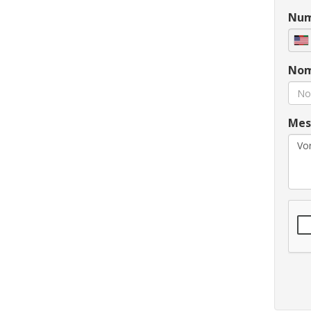
Num
Nom
Mes