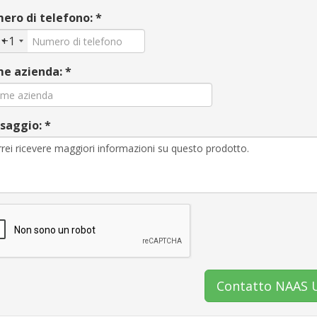
ero di telefono: *
+1
e azienda: *
saggio: *
Contatto NAAS 