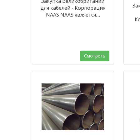
Закупка Великобритании
За
для кабелей - Корпорация
NAAS NAAS является
…
К
Смотреть