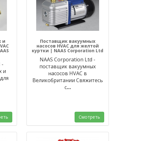
 и
Поставщик вакуумных
HVAC
насосов HVAC для желтой
NAAS
куртки | NAAS Corporation Ltd
NAAS Corporation Ltd -
 -
поставщик вакуумных
х и
насосов HVAC в
для
Великобритании Свяжитесь
с
…
еть
Смотреть