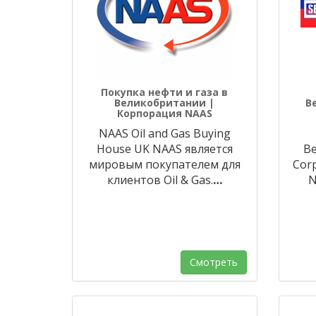
Покупка нефти и газа в
Великобритании |
В
Корпорация NAAS
NAAS Oil and Gas Buying
House UK NAAS является
В
мировым покупателем для
Corp
клиентов Oil & Gas.
…
N
Смотреть