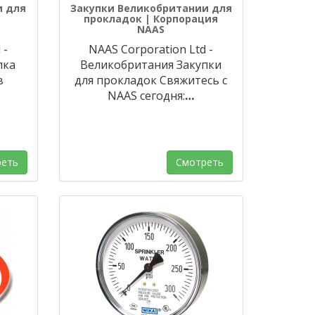
и для
Закупки Великобритании для
прокладок | Корпорация
NAAS
 -
NAAS Corporation Ltd -
пка
Великобритания Закупки
в
для прокладок Свяжитесь с
NAAS сегодня:
…
еть
Смотреть