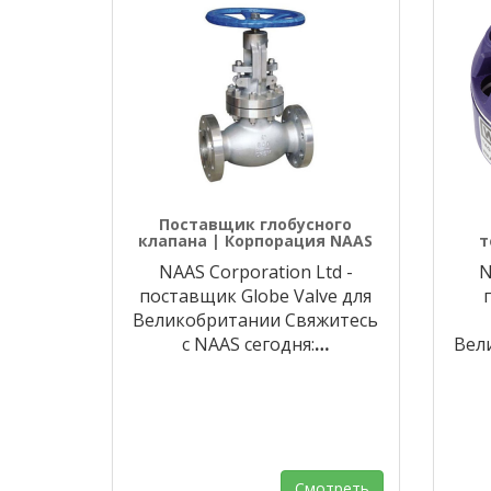
Поставщик глобусного
клапана | Корпорация NAAS
т
NAAS Corporation Ltd -
N
поставщик Globe Valve для
Великобритании Свяжитесь
с NAAS сегодня:
…
Вел
Смотреть