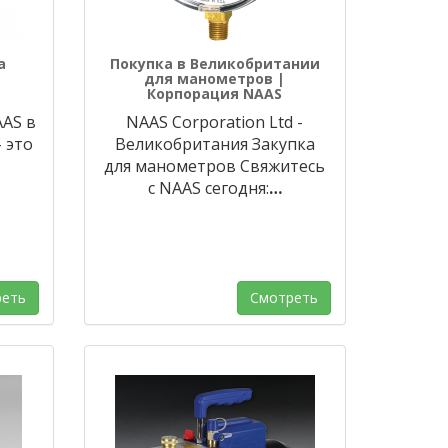
а
Покупка в Великобритании
для манометров |
Корпорация NAAS
AAS в
NAAS Corporation Ltd -
 это
Великобритания Закупка
для манометров Свяжитесь
с NAAS сегодня:
…
еть
Смотреть