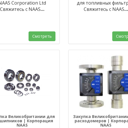
NAAS Corporation Ltd
для топливных фильт
Свяжитесь с NAAS
…
Свяжитесь с NAAS
…
Смотреть
Смотр
пка Великобритании для
Закупка Великобритани
шипников | Корпорация
расходомеров | Корпор
NAAS
NAAS