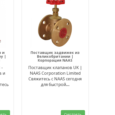
 и
Поставщик задвижек из
y |
Великобритании |
d
Корпорация NAAS
 -
Поставщик клапанов UK |
в и
NAAS Corporation Limited
Свяжитесь с NAAS сегодня
тесь
для быстрой
…
еть
Смотреть