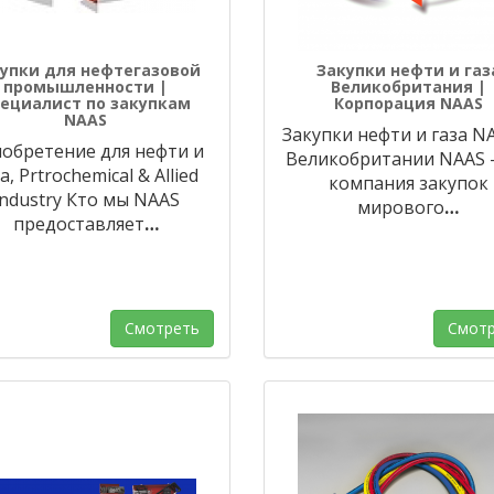
упки для нефтегазовой
Закупки нефти и газ
промышленности |
Великобритания |
ециалист по закупкам
Корпорация NAAS
NAAS
Закупки нефти и газа N
обретение для нефти и
Великобритании NAAS -
а, Prtrochemical & Allied
компания закупок
Industry Кто мы NAAS
мирового
…
предоставляет
…
Смотреть
Смотр