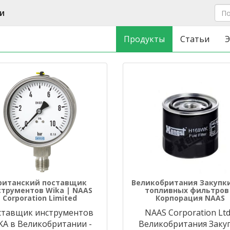
и
Продукты
Статьи
Э
ританский поставщик
Великобритания Закупк
струментов Wika | NAAS
топливных фильтров
Corporation Limited
Корпорация NAAS
ставщик инструментов
NAAS Corporation Ltd
KA в Великобритании -
Великобритания Заку