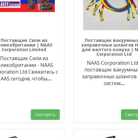
Поставщик Сили из
Поставщик вакуумных
еликобритании | NAAS
заправочных шлангов 
Corporation Limited
для желтого кожуха | 
Corporation Ltd
Поставщик Сили из
NAAS Corporation Ltd
еликобритании - NAAS
поставщик вакуумны
oration Ltd Свяжитесь с
заправочных шлангов 
AAS сегодня, чтобы
…
систем
…
Смотреть
Смотр