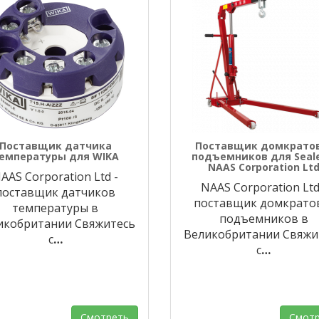
Поставщик датчика
Поставщик домкратов
емпературы для WIKA
подъемников для Seale
NAAS Corporation Lt
AAS Corporation Ltd -
NAAS Corporation Ltd
поставщик датчиков
поставщик домкрато
температуры в
подъемников в
икобритании Свяжитесь
Великобритании Свяжи
с
…
с
…
Смотреть
Смотр