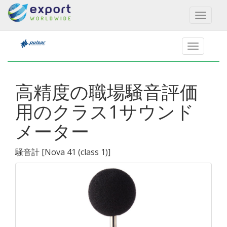
Toggl
naviga
高精度の職場騒音評価
用のクラス1サウンド
メーター
騒音計
[
Nova 41 (class 1)
]