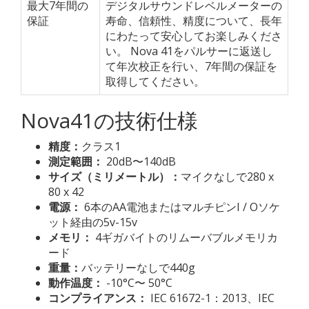
最大7年間の
デジタルサウンドレベルメーターの
保証
寿命、信頼性、精度について、長年
にわたって安心してお楽しみくださ
い。 Nova 41をパルサーに返送し
て年次校正を行い、7年間の保証を
取得してください。
Nova41の技術仕様
精度：
クラス1
測定範囲：
20dB〜140dB
サイズ（ミリメートル）：
マイクなしで280 x
80 x 42
電源：
6本のAA電池またはマルチピンI / Oソケ
ット経由の5v-15v
メモリ：
4ギガバイトのリムーバブルメモリカ
ード
重量：
バッテリーなしで440g
動作温度：
-10°C〜 50°C
コンプライアンス：
IEC 61672-1：2013、IEC