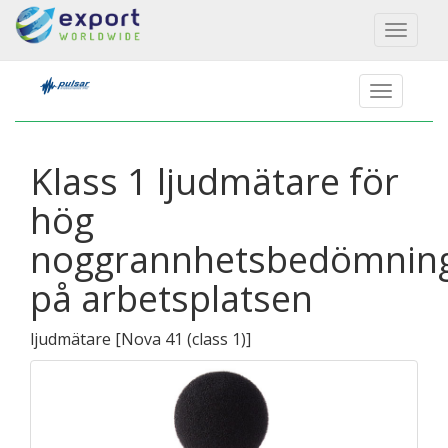
Toggl
naviga
Klass 1 ljudmätare för
hög
noggrannhetsbedömnin
på arbetsplatsen
ljudmätare
[
Nova 41 (class 1)
]