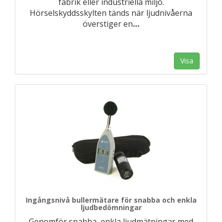
fabrik eller industriella miljö.
Hörselskyddsskylten tänds när ljudnivåerna
överstiger en
…
Visa
Ingångsnivå bullermätare för snabba och enkla
ljudbedömningar
Genomför snabba, enkla ljudmätningar med