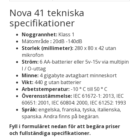
Nova 41 tekniska
specifikationer
Noggrannhet:
Klass 1
Mätområde
:
20dB -140dB
Storlek (millimeter):
280 x 80 x 42 utan
mikrofon
Ström:
6 AA-batterier eller 5v-15v via multipin
I / O-uttag
Minne:
4 gigabyte avtagbart minneskort
Vikt:
440 g utan batterier
Arbetstemperatur:
-10 ° C till 50 ° C
Överensstämmelse:
IEC 61672-1: 2013, IEC
60651: 2001, IEC 60804: 2000, IEC 61252: 1993
Språk:
engelska, franska, tyska, italienska,
spanska. Andra finns på begäran.
Fyll i formuläret nedan för att begära priser
och fullständiga specifikationer.