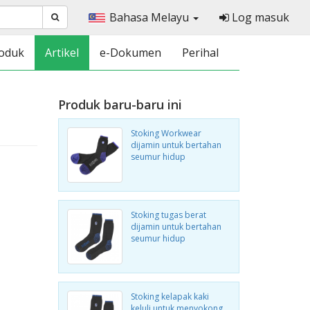
Bahasa Melayu
Log masuk
oduk
Artikel
e-Dokumen
Perihal
Produk baru-baru ini
Stoking Workwear
dijamin untuk bertahan
seumur hidup
Stoking tugas berat
dijamin untuk bertahan
seumur hidup
Stoking kelapak kaki
keluli untuk menyokong