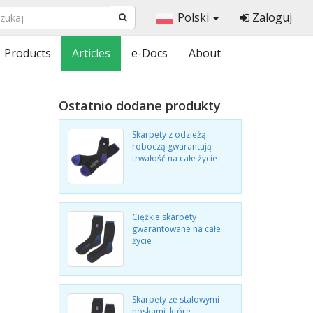
Polski
Zaloguj
Products
Articles
e-Docs
About
Ostatnio dodane produkty
Skarpety z odzieżą
roboczą gwarantują
trwałość na całe życie
Ciężkie skarpety
gwarantowane na całe
życie
Skarpety ze stalowymi
noskami, które