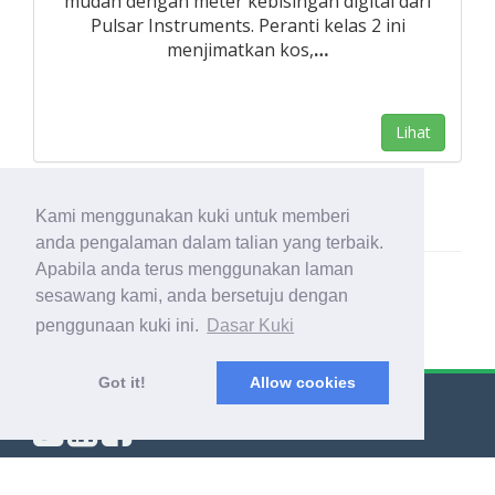
mudah dengan meter kebisingan digital dari
Pulsar Instruments. Peranti kelas 2 ini
menjimatkan kos,
…
Lihat
Kami menggunakan kuki untuk memberi
anda pengalaman dalam talian yang terbaik.
Apabila anda terus menggunakan laman
sesawang kami, anda bersetuju dengan
penggunaan kuki ini.
Dasar Kuki
Got it!
Allow cookies
© Export Worldwide 2026
Blog
|
Terma & Syarat
|
Dasar Privasi
|
Perihal