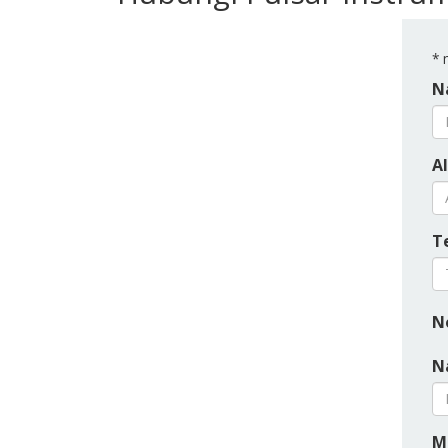
*
m
N
A
T
N
N
M