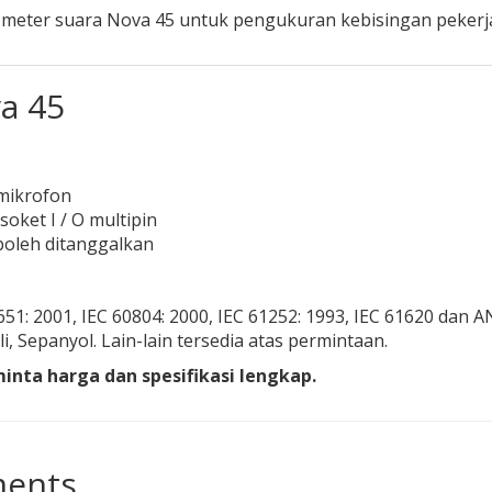
meter suara Nova 45 untuk pengukuran kebisingan pekerja
va 45
 mikrofon
soket I / O multipin
boleh ditanggalkan
651: 2001, IEC 60804: 2000, IEC 61252: 1993, IEC 61620 dan A
li, Sepanyol. Lain-lain tersedia atas permintaan.
nta harga dan spesifikasi lengkap.
ments