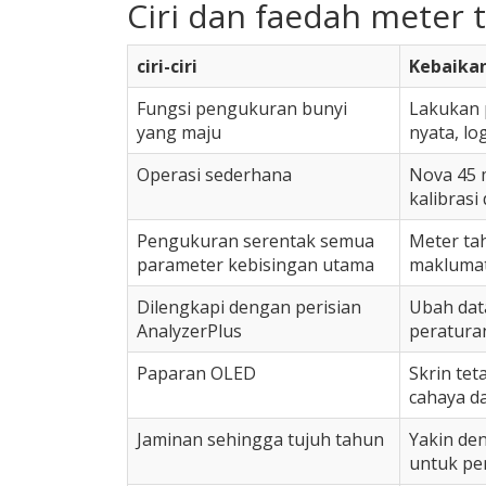
Ciri dan faedah meter 
ciri-ciri
Kebaika
Fungsi pengukuran bunyi
Lakukan p
yang maju
nyata, lo
Operasi sederhana
Nova 45 
kalibras
Pengukuran serentak semua
Meter ta
parameter kebisingan utama
maklumat
Dilengkapi dengan perisian
Ubah dat
AnalyzerPlus
peratura
Paparan OLED
Skrin te
cahaya d
Jaminan sehingga tujuh tahun
Yakin de
untuk pe