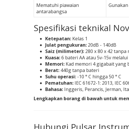
Mematuhi piawaian
Gunakan 
antarabangsa
Spesifikasi teknikal No
Ketepatan:
Kelas 1
Julat pengukuran:
20dB - 140dB
Saiz (milimeter):
280 x 80 x 42 tanpa
Kuasa:
6 bateri AA atau 5v-15v melalui 
Memori:
Kad memori 4 gigabait yang 
Berat:
440g tanpa bateri
Suhu operasi:
-10 ° C hingga 50 ° C
Pematuhan:
IEC 61672-1: 2013, IEC 60
Bahasa:
Inggeris, Perancis, Jerman, Ita
Lengkapkan borang di bawah untuk memi
Hubungi Pulsar Instru