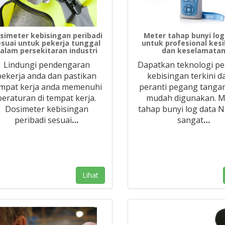
simeter kebisingan peribadi
Meter tahap bunyi log
esuai untuk pekerja tunggal
untuk profesional kes
alam persekitaran industri
dan keselamata
Lindungi pendengaran
Dapatkan teknologi pe
pekerja anda dan pastikan
kebisingan terkini d
mpat kerja anda memenuhi
peranti pegang tanga
peraturan di tempat kerja.
mudah digunakan. M
Dosimeter kebisingan
tahap bunyi log data 
peribadi sesuai
…
sangat
…
Lihat