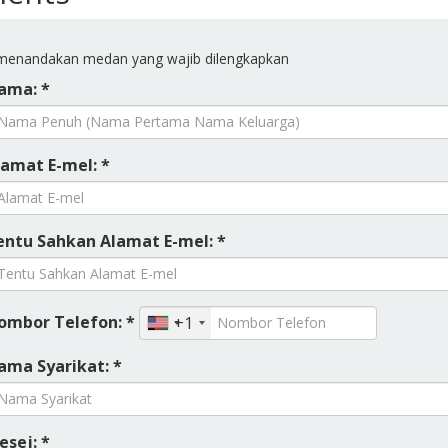
enandakan medan yang wajib dilengkapkan
ama: *
lamat E-mel: *
entu Sahkan Alamat E-mel: *
ombor Telefon: *
+1
ama Syarikat: *
esej: *