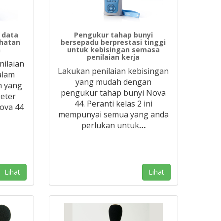
 data
Pengukur tahap bunyi
ihatan
bersepadu berprestasi tinggi
n
untuk kebisingan semasa
penilaian kerja
nilaian
Lakukan penilaian kebisingan
alam
yang mudah dengan
n yang
pengukur tahap bunyi Nova
eter
44. Peranti kelas 2 ini
Nova 44
mempunyai semua yang anda
perlukan untuk
…
Lihat
Lihat