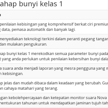
tahap bunyi kelas 1
n
enilaian kebisingan yang komprehensif berkat ciri premium
g data, pemasa automatik dan banyak lagi.
menyediakan teknologi terkini dalam peranti pegang tang
i dan mulakan pengukuran.
hap bunyi kelas 1 merekodkan semua parameter bunyi pad
 yang anda perlukan untuk penilaian kebersihan bunyi dal
a suara anda menjadi laporan yang mesra pengguna yang 
n kebisingan.
tap jelas dan mudah dibaca dalam keadaan yang berubah. G
an cahaya matahari yang terang.
ngan kebolehpercayaan dan ketepatan monitor suara Nova 4
nentukuran tahunan untuk mendapatkan jaminan tujuh tahu