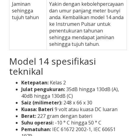
Jaminan
Yakin dengan kebolehpercayaan
sehingga
dan umur panjang meter bunyi
tujuh tahun
anda. Kembalikan model 14 anda
ke Instrumen Pulsar untuk
penentukuran tahunan
sehingga mendapat jaminan
sehingga tujuh tahun.
Model 14 spesifikasi
teknikal
Ketepatan:
Kelas 2
Julat pengukuran:
35dB hingga 130dB (A),
40dB hingga 130dB (C)
Saiz (milimeter):
248 x 66 x 30
Kuasa: Bateri
9 volt atau kuasa DC luaran
Berat:
227 gram dengan bateri
Suhu operasi:
-10 ° C hingga 50 ° C
Pematuhan:
IEC 61672 2002-1, IEC 60651