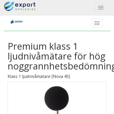
Toggl
naviga
Premium klass 1
ljudnivåmätare för hög
noggrannhetsbedömnin
Klass 1 ljudnivåmätare
[
Nova 45
]