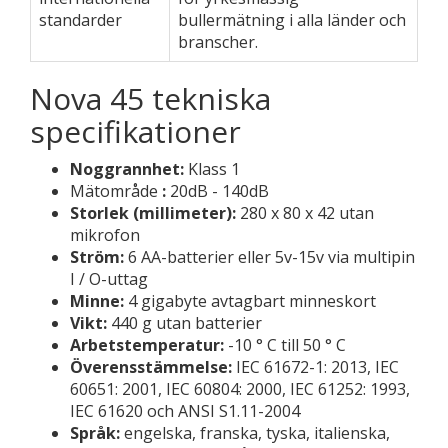
standarder
bullermätning i alla länder och
branscher.
Nova 45 tekniska
specifikationer
Noggrannhet:
Klass 1
Mätområde
:
20dB - 140dB
Storlek (millimeter):
280 x 80 x 42 utan
mikrofon
Ström:
6 AA-batterier eller 5v-15v via multipin
I / O-uttag
Minne:
4 gigabyte avtagbart minneskort
Vikt:
440 g utan batterier
Arbetstemperatur:
-10 ° C till 50 ° C
Överensstämmelse:
IEC 61672-1: 2013, IEC
60651: 2001, IEC 60804: 2000, IEC 61252: 1993,
IEC 61620 och ANSI S1.11-2004
Språk:
engelska, franska, tyska, italienska,