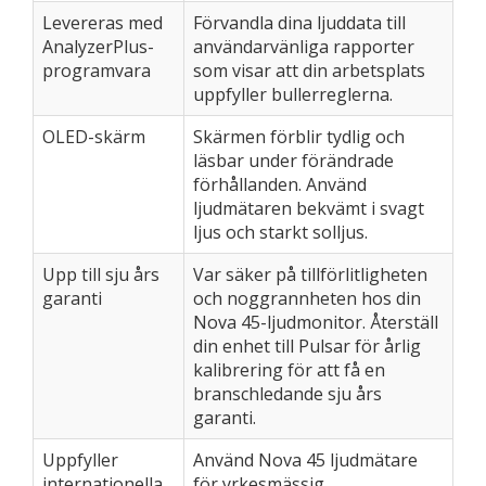
Levereras med
Förvandla dina ljuddata till
AnalyzerPlus-
användarvänliga rapporter
programvara
som visar att din arbetsplats
uppfyller bullerreglerna.
OLED-skärm
Skärmen förblir tydlig och
läsbar under förändrade
förhållanden. Använd
ljudmätaren bekvämt i svagt
ljus och starkt solljus.
Upp till sju års
Var säker på tillförlitligheten
garanti
och noggrannheten hos din
Nova 45-ljudmonitor. Återställ
din enhet till Pulsar för årlig
kalibrering för att få en
branschledande sju års
garanti.
Uppfyller
Använd Nova 45 ljudmätare
internationella
för yrkesmässig