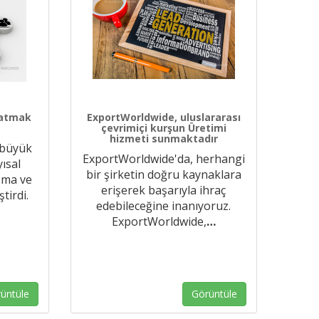
şlatmak
ExportWorldwide, uluslararası
çevrimiçi kurşun Üretimi
hizmeti sunmaktadır
a büyük
ExportWorldwide'da, herhangi
ısal
bir şirketin doğru kaynaklara
ışma ve
erişerek başarıyla ihraç
ştirdi.
edebileceğine inanıyoruz.
ExportWorldwide,
…
üntüle
Görüntüle