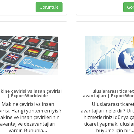
Görüntüle
Gör
kine çevirisi vs insan çevirisi
uluslararası ticaret
| ExportWorldwide
avantajları | ExportWo
Makine çevirisi vs insan
Uluslararası ticare
virisi. Hangi yöntem en iyisi?
avantajları nelerdir? Ü
akine ve insan çevirilerinin
hizmetlerinizi dünya ç
avantaj ve dezavantajları
ticaret yapmak, ulusla
vardır. Bununla
…
büyüme için bir