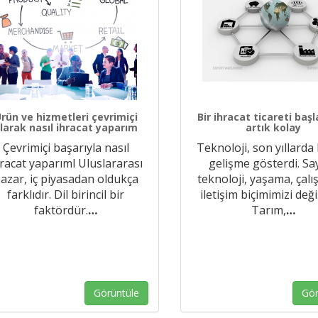
rün ve hizmetleri çevrimiçi
Bir ihracat ticareti ba
larak nasıl ihracat yaparım
artık kolay
Çevrimiçi başarıyla nasıl
Teknoloji, son yıllard
racat yaparıml Uluslararası
gelişme gösterdi. Say
azar, iç piyasadan oldukça
teknoloji, yaşama, çal
farklıdır. Dil birincil bir
iletişim biçimimizi deği
faktördür.
…
Tarım,
…
Görüntüle
Gör