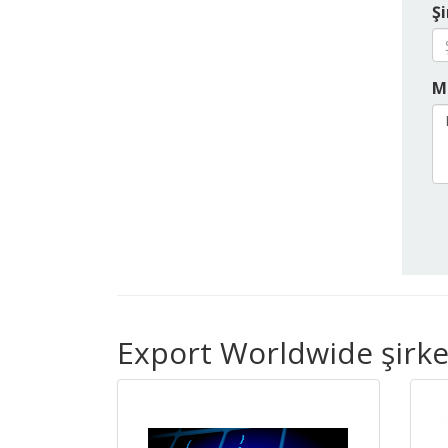
Şi
M
Export Worldwide şirket