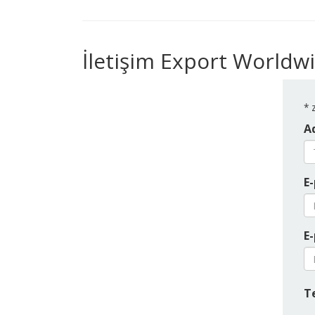
İletişim Export Worldw
*
z
Ad
E-
E-
T