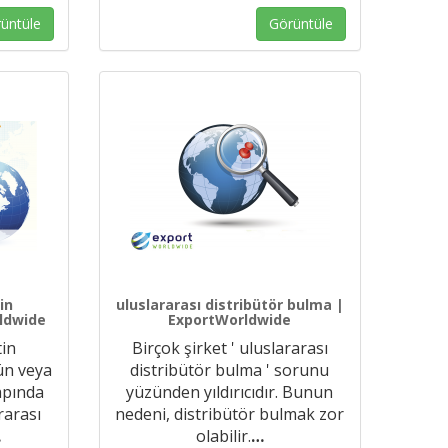
üntüle
Görüntüle
in
uluslararası distribütör bulma |
rldwide
ExportWorldwide
tin
Birçok şirket ' uluslararası
rün veya
distribütör bulma ' sorunu
apında
yüzünden yıldırıcıdır. Bunun
rarası
nedeni, distribütör bulmak zor
…
olabilir.
…