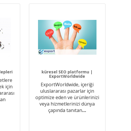
lepleri
küresel SEO platformu |
ExportWorldwide
etlere
ExportWorldwide, içeriği
k için
uluslararası pazarlar için
ararası
optimize eden ve ürünlerinizi
nan
veya hizmetlerinizi dünya
çapında tanıtan
…