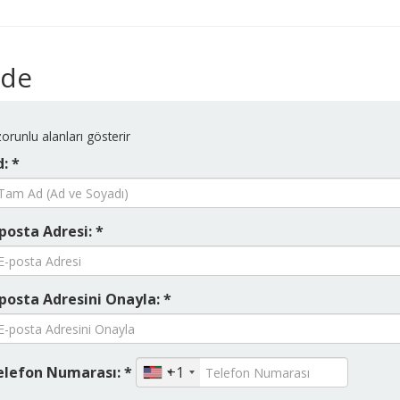
ide
orunlu alanları gösterir
: *
posta Adresi: *
posta Adresini Onayla: *
elefon Numarası: *
+1