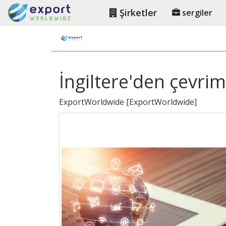
Şirketler
sergiler
İngiltere'den çevrim
ExportWorldwide
[
ExportWorldwide
]