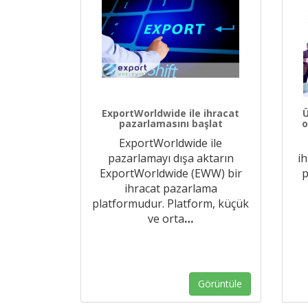
ExportWorldwide ile ihracat
Ü
pazarlamasını başlat
o
ExportWorldwide ile
pazarlamayı dışa aktarın
ih
ExportWorldwide (EWW) bir
p
ihracat pazarlama
platformudur. Platform, küçük
ve orta
…
Görüntüle