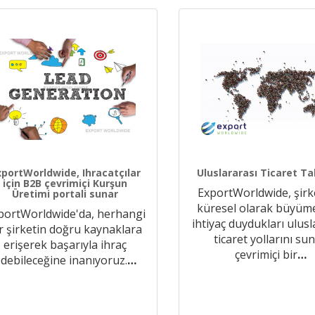
xportWorldwide, Ihracatçılar
Uluslararası Ticaret Ta
için B2B çevrimiçi Kurşun
ExportWorldwide, şirk
Üretimi portali sunar
küresel olarak büyüme
portWorldwide'da, herhangi
ihtiyaç duydukları ulusl
r şirketin doğru kaynaklara
ticaret yollarını su
erişerek başarıyla ihraç
çevrimiçi bir
…
debileceğine inanıyoruz.
…