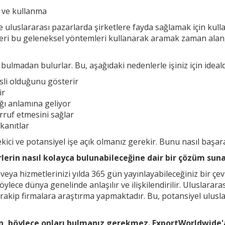
e ve kullanma
e uluslararası pazarlarda şirketlere fayda sağlamak için kullan
ayileri bu geleneksel yöntemleri kullanarak aramak zaman ala
ulmadan bulurlar. Bu, aşağıdaki nedenlerle işiniz için ideald
sli olduğunu gösterir
ir
cağı anlamına geliyor
rruf etmesini sağlar
 kanıtlar
i ve potansiyel işe açık olmanız gerekir. Bunu nasıl başara
lerin nasıl kolayca bulunabileceğine dair bir çözüm suna
ya hizmetlerinizi yılda 365 gün yayınlayabileceğiniz bir çevri
, böylece dünya genelinde anlaşılır ve ilişkilendirilir. Uluslara
 rakip firmalara araştırma yapmaktadır. Bu, potansiyel uluslar
yın, böylece onları bulmanız gerekmez. ExportWorldwide'a