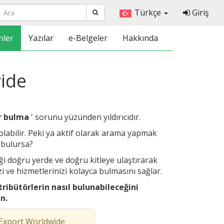
Türkçe
Giriş
nler
Yazılar
e-Belgeler
Hakkında
wide
ör bulma
' sorunu yüzünden yıldırıcıdır.
labilir. Peki ya aktif olarak arama yapmak
i bulursa?
ği doğru yerde ve doğru kitleye ulaştırarak
zi ve hizmetlerinizi kolayca bulmasını sağlar.
tribütörlerin nasıl bulunabileceğini
n.
m Export Worldwide