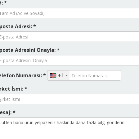
: *
posta Adresi: *
posta Adresini Onayla: *
elefon Numarası: *
+1
rket İsmi: *
esaj: *