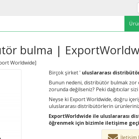
Ürü
bütör bulma | ExportWorld
port Worldwide
]
Birçok şirket '
uluslararası distribüt
Bunun nedeni, distribütör bulmak zor o
zorunda değilseniz? Peki dağıtıcılar siz
Neyse ki Export Worldwide, doğru içeri
uluslararası distribütörlerin ürünlerini
ExportWorldwide ile uluslararası dis
öğrenmek için bizimle iletişime geçi
İletişi