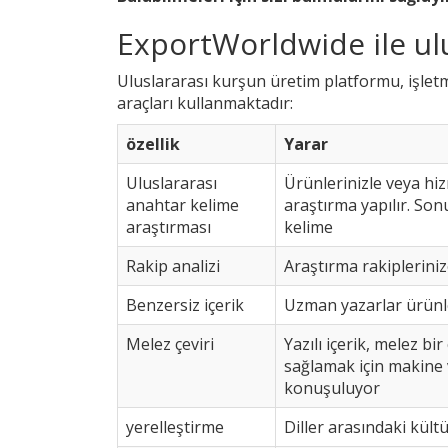
ExportWorldwide ile ul
Uluslararası kurşun üretim platformu, işletm
araçları kullanmaktadır:
özellik
Yarar
Uluslararası
Ürünlerinizle veya hiz
anahtar kelime
araştırma yapılır. Son
araştırması
kelime
Rakip analizi
Araştırma rakiplerinize
Benzersiz içerik
Uzman yazarlar ürünler
Melez çeviri
Yazılı içerik, melez bi
sağlamak için makine v
konuşuluyor
yerelleştirme
Diller arasındaki kültü