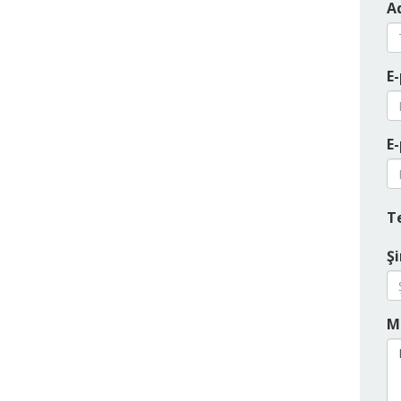
Ad
E-
E-
T
Şi
M