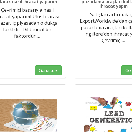
larak nasıl ihracat yaparım
pazarlama araçları kul
ihracat yapın
Çevrimiçi başarıyla nasıl
Satışları artırmak i
racat yaparıml Uluslararası
ExportWorldwide'dan çe
azar, iç piyasadan oldukça
pazarlama araçları kul
farklıdır. Dil birincil bir
İngiltere'den ihracat 
faktördür.
…
Çevrimiçi
…
Görüntüle
Gör