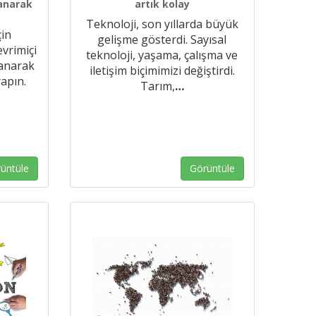
lanarak
artık kolay
Teknoloji, son yıllarda büyük
çin
gelişme gösterdi. Sayısal
vrimiçi
teknoloji, yaşama, çalışma ve
lanarak
iletişim biçimimizi değiştirdi.
yapın.
Tarım,
…
üntüle
Görüntüle