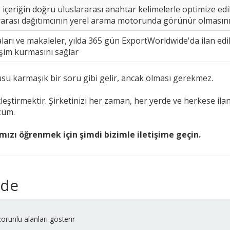
içeriğin doğru uluslararası anahtar kelimelerle optimize edil
ararası dağıtımcının yerel arama motorunda görünür olmasını 
arı ve makaleler, yılda 365 gün ExportWorldwide'da ilan edil
işim kurmasını sağlar
rusu karmaşık bir soru gibi gelir, ancak olması gerekmez.
eştirmektir. Şirketinizi her zaman, her yerde ve herkese ilan
züm.
ımızı öğrenmek için şimdi bizimle iletişime geçin.
ide
orunlu alanları gösterir