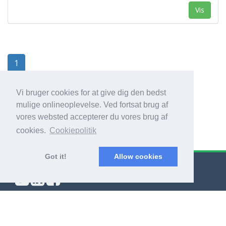
Vis
1
Vi bruger cookies for at give dig den bedst
mulige onlineoplevelse. Ved fortsat brug af
vores websted accepterer du vores brug af
cookies.
Cookiepolitik
Got it!
Allow cookies
© Export Worldwide 2026
Blog
|
Vilkår og betingelser
|
Politik om beskyttelse af personlige oplysninger
|