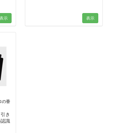
表示
表示
ロの香
を引き
の認識