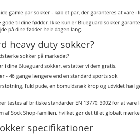
ide gamle par sokker - køb et par, der garanteres at vare i li
ke gode til dine fødder. Ikke kun er Blueguard sokker garante
jde på dine fødder hele dagen lang.
rd heavy duty sokker?
lidstærke sokker på markedet?
r i dine Blueguard sokker, erstatter vi dem gratis.
ykler - 46 gange længere end en standard sports sok.
støtning, fuld pude, en bomuldsræk krop og udvidet hæl 
er testes af britiske standarder EN 13770: 3002 for at va
 af Sock Shop-familien, hvilket gør det til et globalt mærke
okker specifikationer