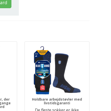
uard
r, der
Holdbare arbejdstøvler med
 gange
livstidsgaranti
ard
De fleste sokker er ikke