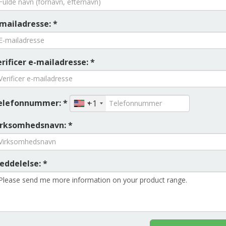
-mailadresse: *
rificer e-mailadresse: *
elefonnummer: *
+1
irksomhedsnavn: *
eddelelse: *