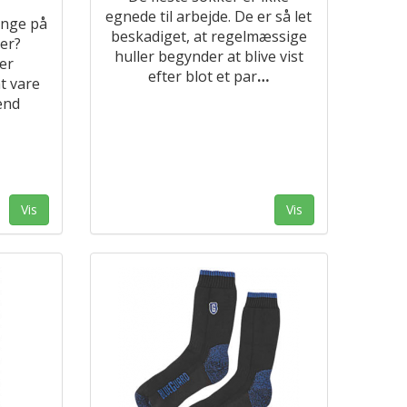
egnede til arbejde. De er så let
enge på
beskadiget, at regelmæssige
rer?
huller begynder at blive vist
er
efter blot et par
…
t vare
end
Vis
Vis