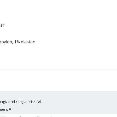
par
pylen, 1% elastan
ngiver et obligatorisk felt
avn: *