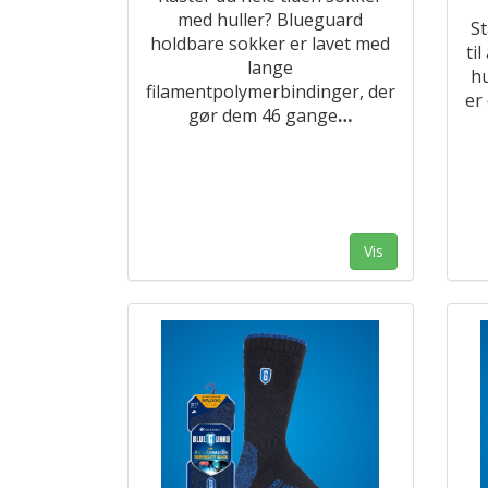
med huller? Blueguard
St
holdbare sokker er lavet med
ti
lange
hu
filamentpolymerbindinger, der
er
gør dem 46 gange
…
Vis