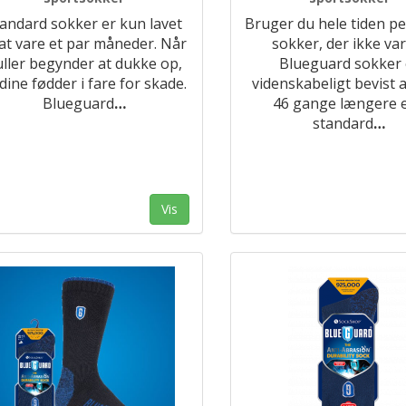
andard sokker er kun lavet
Bruger du hele tiden p
l at vare et par måneder. Når
sokker, der ikke va
ller begynder at dukke op,
Blueguard sokker 
 dine fødder i fare for skade.
videnskabeligt bevist a
Blueguard
…
46 gange længere 
standard
…
Vis