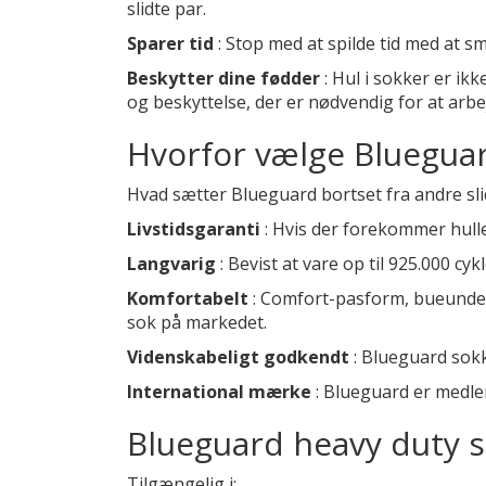
slidte par.
Sparer tid
: Stop med at spilde tid med at sm
Beskytter dine fødder
: Hul i sokker er ik
og beskyttelse, der er nødvendig for at arbe
Hvorfor vælge Bluegua
Hvad sætter Blueguard bortset fra andre s
Livstidsgaranti
: Hvis der forekommer hulle
Langvarig
: Bevist at vare op til 925.000 c
Komfortabelt
: Comfort-pasform, bueunder
sok på markedet.
Videnskabeligt godkendt
: Blueguard sokk
International mærke
: Blueguard er medlem
Blueguard heavy duty s
Tilgængelig i: