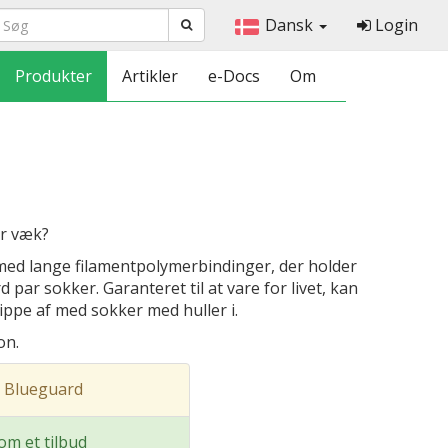
Dansk
Login
Produkter
Artikler
e-Docs
Om
er væk?
med lange filamentpolymerbindinger, der holder
 par sokker. Garanteret til at vare for livet, kan
ppe af med sokker med huller i.
on.
 Blueguard
m et tilbud