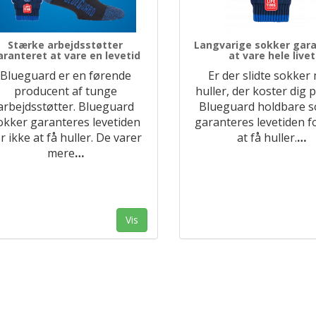
Stærke arbejdsstøtter
Langvarige sokker gar
aranteret at vare en levetid
at vare hele livet
Blueguard er en førende
Er der slidte sokker
producent af tunge
huller, der koster dig
arbejdsstøtter. Blueguard
Blueguard holdbare s
okker garanteres levetiden
garanteres levetiden f
r ikke at få huller. De varer
at få huller.
…
mere
…
Vis