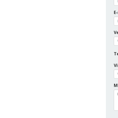
E
Ve
T
V
M