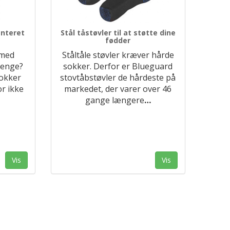
anteret
Stål tåstøvler til at støtte dine
fødder
 med
Ståltåle støvler kræver hårde
 penge?
sokker. Derfor er Blueguard
okker
stovtåbstøvler de hårdeste på
or ikke
markedet, der varer over 46
gange længere
…
Vis
Vis