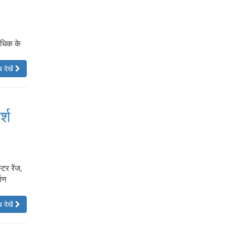
 अधिक के
 देखें
र्श
टर रेंज,
माण
 देखें