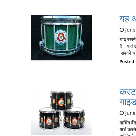
यह आ
June
याद रखने
हैं। यहा
आपको च
Posted 
कस्ट
गाइ
June
मार्चिंग 
मार्च करन