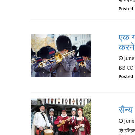
मार्चिंग 
Posted 
एक ग
करने
June
BBICO आप
Posted 
सैन्
June
पूरे इतिह