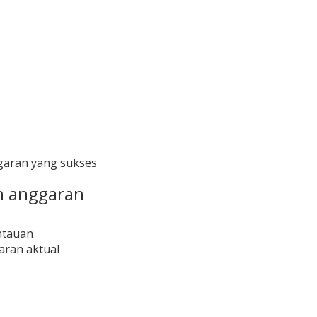
garan yang sukses
 anggaran
ntauan
ran aktual