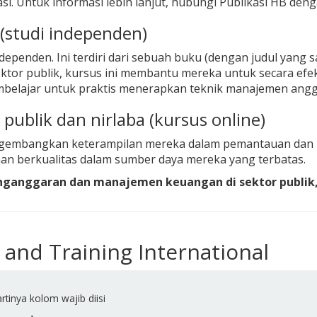
si. Untuk informasi lebih lanjut, hubungi Publikasi HB deng
(studi independen)
ndependen. Ini terdiri dari sebuah buku (dengan judul yang s
sektor publik, kursus ini membantu mereka untuk secara ef
elajar untuk praktis menerapkan teknik manajemen angg
publik dan nirlaba (kursus online)
ngembangkan keterampilan mereka dalam pemantauan dan p
n berkualitas dalam sumber daya mereka yang terbatas.
enganggaran dan manajemen keuangan di sektor publik
 and Training International
rtinya kolom wajib diisi