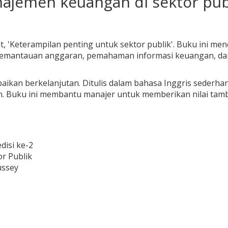
jemen keuangan di sektor publ
ut, 'Keterampilan penting untuk sektor publik'. Buku ini me
pemantauan anggaran, pemahaman informasi keuangan, d
ikan berkelanjutan. Ditulis dalam bahasa Inggris sederhan
n. Buku ini membantu manajer untuk memberikan nilai ta
disi ke-2
or Publik
ussey