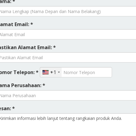
ama: *
lamat Email: *
astikan Alamat Email: *
omor Telepon: *
+1
ama Perusahaan: *
esan: *