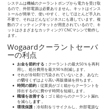
システムは機械のクーラントポンプから電力を受け取
るので、外部電源は必要ありません。キットはインス
トールが簡単で、使いやすく、そしてほとんど手入れ
不要で、それはどんなビジネスにも適しています。複
数のフィッティングキットが用意されているので、キ
ットはさまざまなカッティング/ CNCマシンで動作し
ます。
Wogaardクーラントセーバ
ーの利点
お金を節約する：
クーラントの最大50％を再利
用し、処分費用を最大90％削減します。
それが冷却剤で汚染されていないとき、あなた
の
切り
くずはより高い再販価値を持ちます。
時間の節約：
従業員がゴミ箱からクーラントを
排出するのに費やす時間を短縮します。
職場を改善する：
ゴミ箱からのクーラント漏れ
を減らし
ます
。
環境保護：
冷却剤をリサイクルし、外部電源な