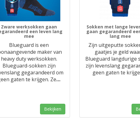
Zware werksokken gaan
Sokken met lange leve
egarandeerd een leven lang
gaan gegarandeerd een
mee
lang mee
Blueguard is een
Zijn uitgeputte sokk
oonaangevende maker van
gaatjes je geld waa
heavy duty werksokken.
Blueguard langdurige 
Blueguard-sokken zijn
zijn levenslang gegar
venslang gegarandeerd om
geen gaten te krijge
een gaten te krijgen. Ze
…
Bekijken
Be