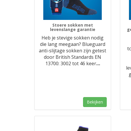
Stoere sokken met
levenslange garantie
g
Heb je stevige sokken nodig
die lang meegaan? Blueguard
t
anti-slijtage sokken zijn getest
door British Standards EN
13700: 3002 tot 46 keer
…
le
g
Bekijken