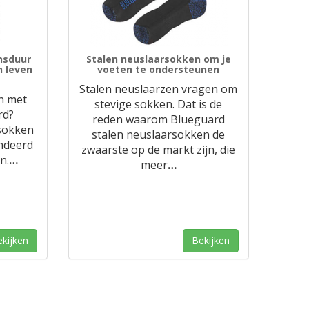
nsduur
Stalen neuslaarsokken om je
 leven
voeten te ondersteunen
Stalen neuslaarzen vragen om
en met
stevige sokken. Dat is de
rd?
reden waarom Blueguard
sokken
stalen neuslaarsokken de
andeerd
zwaarste op de markt zijn, die
n.
…
meer
…
kijken
Bekijken