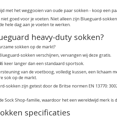
n tijd met het weggooien van oude paar sokken - koop een p
n niet goed voor je voeten. Niet alleen zijn Blueguard-sok
de hele dag aan je voeten te werken.
ueguard heavy-duty sokken?
urzame sokken op de markt?
 Blueguard-sokken verschijnen, vervangen wij deze gratis.
 46 keer langer dan een standaard sportsok.
rsteuning van de voetboog, volledig kussen, een lichaam m
re sok op de markt.
rd-sokken zijn getest door de Britse normen EN 13770: 300
n de Sock Shop-familie, waardoor het een wereldwijd merk is 
okken specificaties