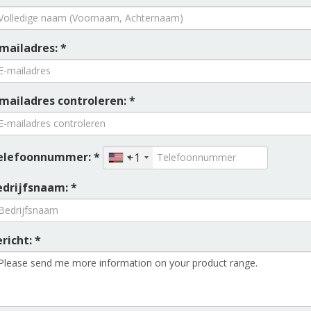
mailadres: *
-mailadres controleren: *
elefoonnummer: *
+1
edrijfsnaam: *
richt: *