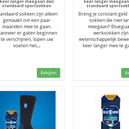
keer langer meegaan dan
keer langer meegaan
standaard sportsokken
standaard sportsok
tandaard sokken zijn alleen
Breng je constant geld 
gemaakt om een ​​paar
sokken die niet la
maanden mee te gaan.
meegaan? Bluegua
anneer er gaten beginnen
werksokken zijn
te verschijnen, lopen uw
wetenschappelijk bewe
voeten het
…
keer langer mee te g
Bekijken
Be