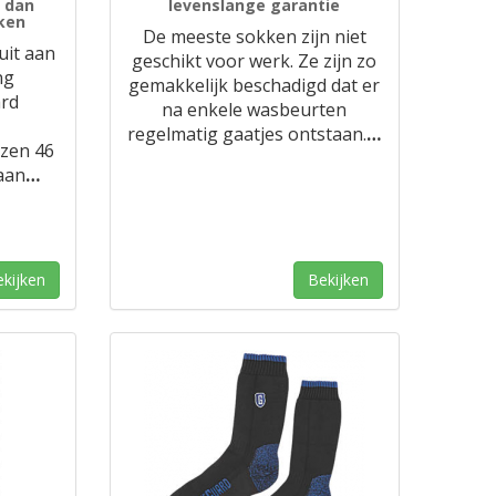
 dan
levenslange garantie
ken
De meeste sokken zijn niet
uit aan
geschikt voor werk. Ze zijn zo
ng
gemakkelijk beschadigd dat er
rd
na enkele wasbeurten
regelmatig gaatjes ontstaan.
…
zen 46
aan
…
kijken
Bekijken