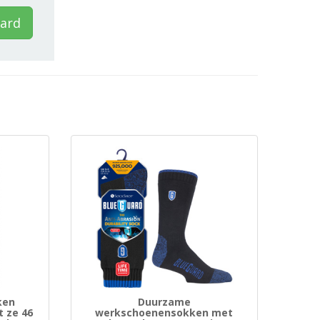
uard
ken
Duurzame
 ze 46
werkschoenensokken met