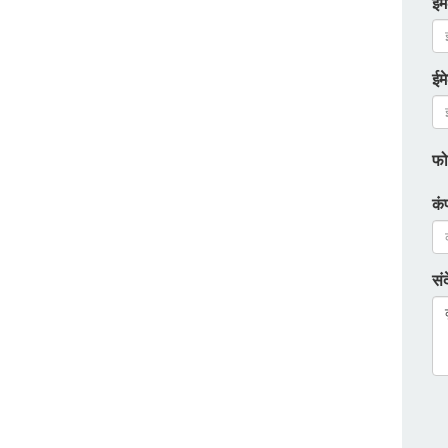
ईम
ईम
फो
कं
सं