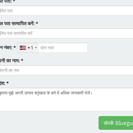
ेल पता: *
ेल पता सत्यापित करें: *
न नंबर: *
+1
पनी का नाम: *
देश: *
संपर्क Blueg