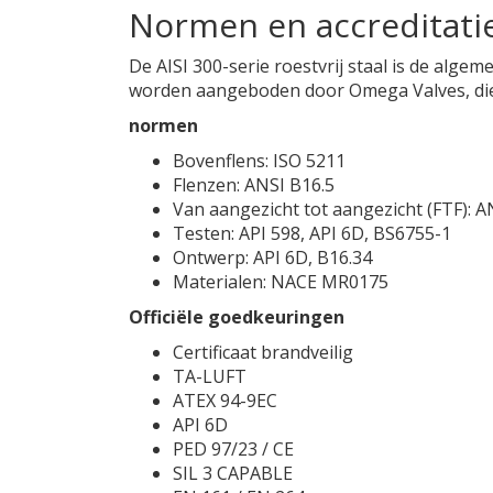
Normen en accreditati
De AISI 300-serie roestvrij staal is de alge
worden aangeboden door Omega Valves, die i
normen
Bovenflens: ISO 5211
Flenzen: ANSI B16.5
Van aangezicht tot aangezicht (FTF): A
Testen: API 598, API 6D, BS6755-1
Ontwerp: API 6D, B16.34
Materialen: NACE MR0175
Officiële goedkeuringen
Certificaat brandveilig
TA-LUFT
ATEX 94-9EC
API 6D
PED 97/23 / CE
SIL 3 CAPABLE