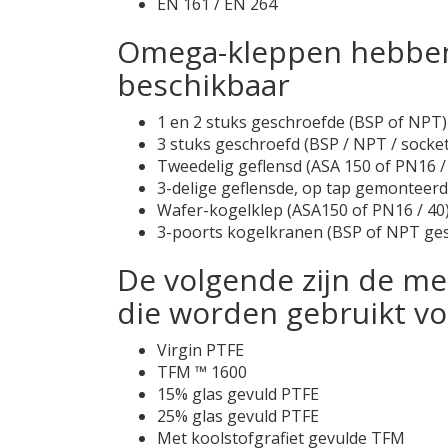
EN 161 / EN 264
Omega-kleppen hebben 
beschikbaar
1 en 2 stuks geschroefde (BSP of NPT
3 stuks geschroefd (BSP / NPT / socket
Tweedelig geflensd (ASA 150 of PN16 / 
3-delige geflensde, op tap gemonteerd
Wafer-kogelklep (ASA150 of PN16 / 40
3-poorts kogelkranen (BSP of NPT gesc
De volgende zijn de me
die worden gebruikt vo
Virgin PTFE
TFM ™ 1600
15% glas gevuld PTFE
25% glas gevuld PTFE
Met koolstofgrafiet gevulde TFM