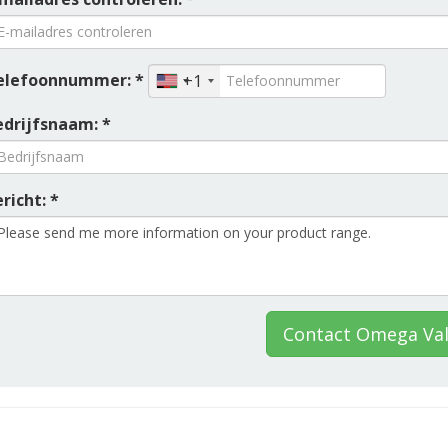
elefoonnummer: *
+1
edrijfsnaam: *
richt: *
Contact Omega Val