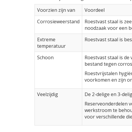
Voorzien zijn van
Voordeel
Corrosieweerstand
Roestvast staal is ze
noodzaak voor een be
Extreme
Roestvast staal is be
temperatuur
Schoon
Roestvast staal is de
bestand tegen corros
Roestvrijstalen hygi
voorkomen en zijn on
Veelzijdig
De 2-delige en 3-del
Reserveonderdelen vo
werkstroom te behoud
voor verschillende di