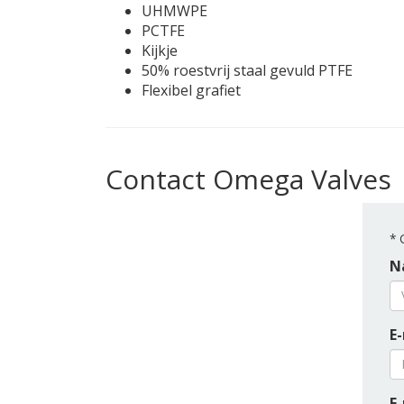
UHMWPE
PCTFE
Kijkje
50% roestvrij staal gevuld PTFE
Flexibel grafiet
Contact Omega Valves
*
G
N
E-
E