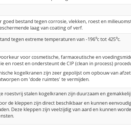
er goed bestand tegen corrosie, vlekken, roest en milieuomst
schermende laag van coating of verf.
stand tegen extreme temperaturen van -196⁰c tot 425⁰c.
 voorkeur voor cosmetische, farmaceutische en voedingsmidd
ie en roest en ondersteunt de CIP (clean in process) pro
ënische kogelkranen zijn zeer gepolijst om opbouw van afze
tworpen om 'dode ruimtes' te vermijden.
ige roestvrij stalen kogelkranen zijn duurzaam en gemakkeli
or de kleppen zijn direct beschikbaar en kunnen eenvoudi
en. Deze kleppen zijn veelzijdig van aard en kunnen worden
ensten.