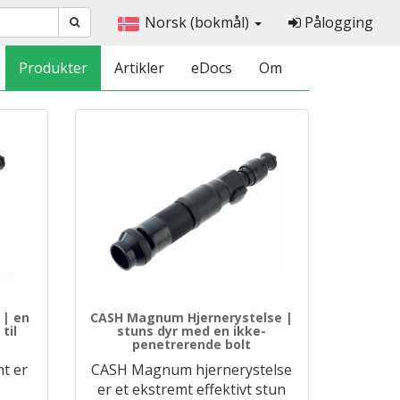
Norsk (bokmål)
Pålogging
Produkter
Artikler
eDocs
Om
 | en
CASH Magnum Hjernerystelse |
til
stuns dyr med en ikke-
penetrerende bolt
t er
CASH Magnum hjernerystelse
er et ekstremt effektivt stun