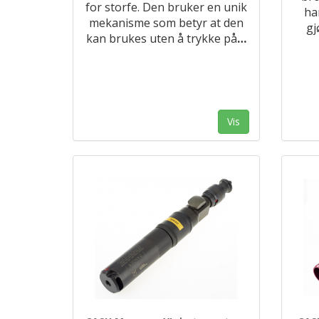
for storfe. Den bruker en unik
ha
mekanisme som betyr at den
gj
kan brukes uten å trykke på
…
Vis