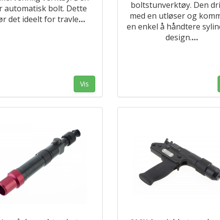
boltstunverktøy. Den dr
r automatisk bolt. Dette
med en utløser og komm
ør det ideelt for travle
…
en enkel å håndtere sylin
design.
…
Vis