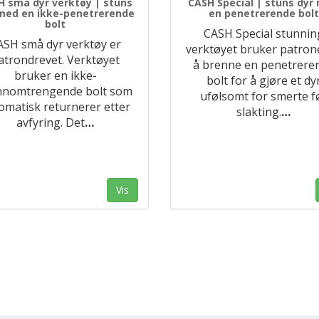
H små dyr verktøy | stuns
CASH Special | stuns dyr
med en ikke-penetrerende
en penetrerende bolt
bolt
CASH Special stunnin
ASH små dyr verktøy er
verktøyet bruker patrone
atrondrevet. Verktøyet
å brenne en penetrere
bruker en ikke-
bolt for å gjøre et dy
nnomtrengende bolt som
ufølsomt for smerte f
omatisk returnerer etter
slakting.
…
avfyring. Det
…
Vis