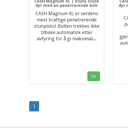
CASH Magnum XL | stuns store
CAS
dyr med en penetrerende bolt
dyr 
CASH Magnum XL er verdens
C
mest kraftige penetrerende
p
stunpistol. Bolten trekkes ikke
tilbake automatisk etter
gje
avfyring for å gi maksimal
…
aut
Vis
1