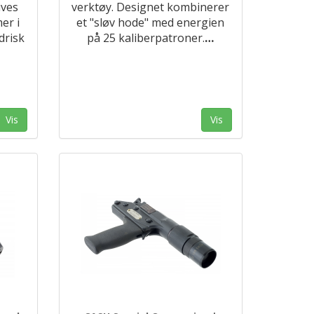
ives
verktøy. Designet kombinerer
er i
et "sløv hode" med energien
drisk
på 25 kaliberpatroner.
…
Vis
Vis