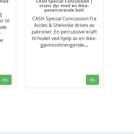
 med
CASH Special Concussion |
stuns dyr med en ikke-
penetrerende bolt
g
CASH Special Concussion fra
r til
Accles & Shelvoke drives av
nde
patroner. En percussive kraft
r
til hodet ved hjelp av en ikke-
ør
gjennomtrengende
…
Vis
Vis