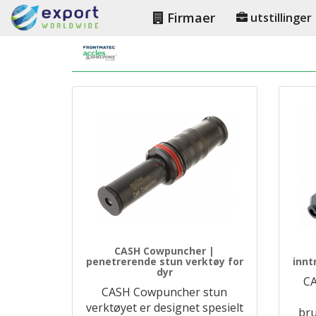
Firmaer
utstillinger
CASH Cowpuncher |
penetrerende stun verktøy for
innt
dyr
CA
CASH Cowpuncher stun
verktøyet er designet spesielt
bru