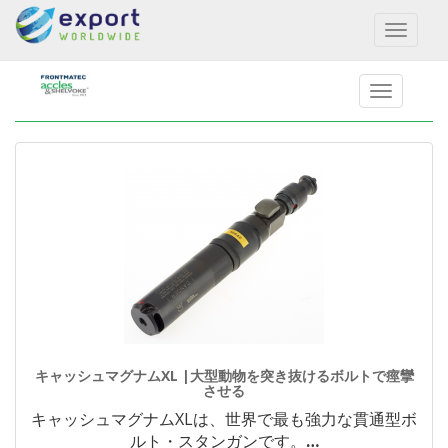
Toggl
naviga
キャッシュマグナムXL |大型動物を突き抜けるボルトで痙攣
させる
キャッシュマグナムXLは、世界で最も強力な貫通型ボ
ルト・スタンガンです。
…