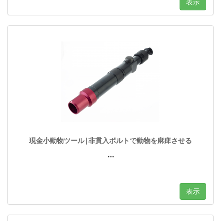
表示
現金小動物ツール|非貫入ボルトで動物を麻痺させる
…
表示