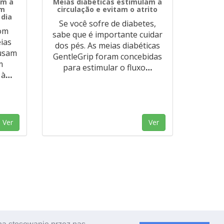
am a
Meias diabéticas estimulam a
am
circulação e evitam o atrito
 dia
Se você sofre de diabetes,
om
sabe que é importante cuidar
ias
dos pés. As meias diabéticas
 usam
GentleGrip foram concebidas
m
para estimular o fluxo
…
 à
…
Ver
Ver