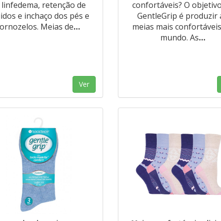
 linfedema, retenção de
confortáveis? O objetiv
uidos e inchaço dos pés e
GentleGrip é produzir 
tornozelos. Meias de
…
meias mais confortávei
mundo. As
…
Ver