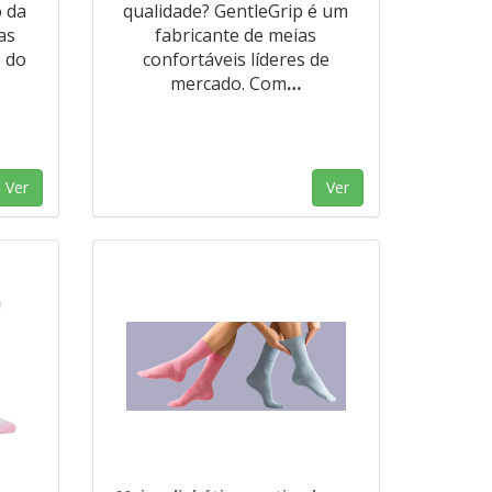
o da
qualidade? GentleGrip é um
as
fabricante de meias
s do
confortáveis líderes de
mercado. Com
…
Ver
Ver