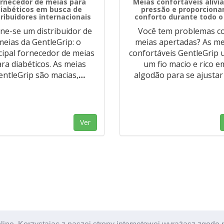
rnecedor de meias para
Meias confortáveis ​​alivi
iabéticos em busca de
pressão e proporcion
tribuidores internacionais
conforto durante todo o
ne-se um distribuidor de
Você tem problemas c
meias da GentleGrip: o
meias apertadas? As me
cipal fornecedor de meias
confortáveis ​​GentleGrip
ra diabéticos. As meias
um fio macio e rico e
entleGrip são macias,
…
algodão para se ajustar
Ver