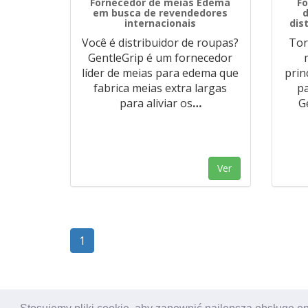
Fornecedor de meias Edema
Fo
em busca de revendedores
d
internacionais
dis
Você é distribuidor de roupas?
Tor
GentleGrip é um fornecedor
líder de meias para edema que
prin
fabrica meias extra largas
pa
para aliviar os
…
G
Ver
1