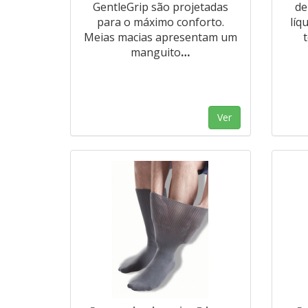
GentleGrip são projetadas
de
para o máximo conforto.
líq
Meias macias apresentam um
manguito
…
Ver