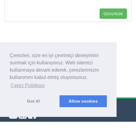
Görüntüle
1
Çerezleri, size en iyi çevrimiçi deneyimini
sunmak için kullanıyoruz. Web sitemizi
kullanmaya devam ederek, çerezlerimizin
kullanımını kabul etmiş oluyorsunuz.
Çerez Politikası
Got it!
Allow cookies
© Export Worldwide 2026
Blog
|
Hüküm ve Koşullar
|
Gizlilik Politikası
|