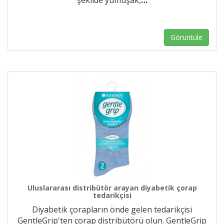
şekilde yumuşak,
…
Görüntüle
Uluslararası distribütör arayan diyabetik çorap
tedarikçisi
Diyabetik çorapların önde gelen tedarikçisi
GentleGrip'ten çorap distribütörü olun. GentleGrip