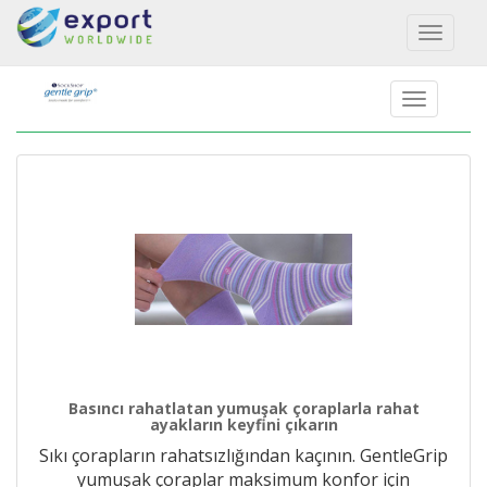
Toggl
naviga
Basıncı rahatlatan yumuşak çoraplarla rahat
ayakların keyfini çıkarın
Sıkı çorapların rahatsızlığından kaçının. GentleGrip
yumuşak çoraplar maksimum konfor için