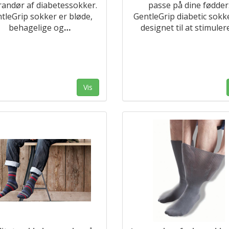
randør af diabetessokker.
passe på dine fødder
tleGrip sokker er bløde,
GentleGrip diabetic sokk
behagelige og
…
designet til at stimuler
Vis