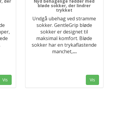
, der
Nyd behagelige fødder med
bløde sokker, der lindrer
trykket
Undgå ubehag ved stramme
nde
sokker. GentleGrip bløde
mper,
sokker er designet til
rede
maksimal komfort. Bløde
…
sokker har en trykaflastende
manchet,
…
Vis
Vis