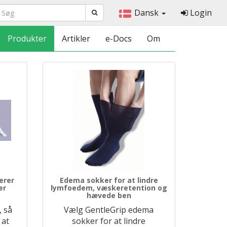
Dansk
Login
Produkter
Artikler
e-Docs
Om
erer
Edema sokker for at lindre
er
lymfoedem, væskeretention og
hævede ben
, så
Vælg GentleGrip edema
 at
sokker for at lindre