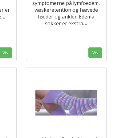
.
symptomerne på lymfoedem,
er er
væskeretention og hævede
e
…
fødder og ankler. Edema
sokker er ekstra
…
Vis
Vis