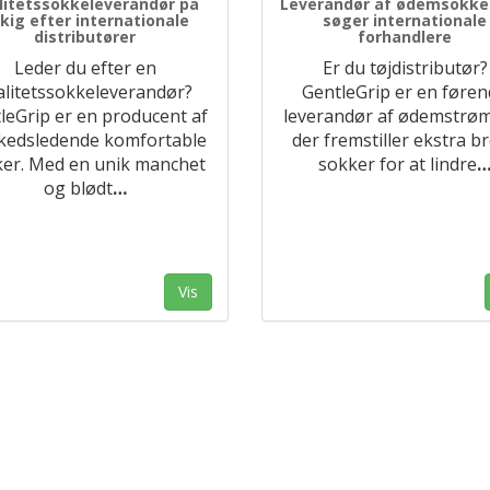
litetssokkeleverandør på
Leverandør af ødemsokker
kig efter internationale
søger internationale
distributører
forhandlere
Leder du efter en
Er du tøjdistributør?
alitetssokkeleverandør?
GentleGrip er en føre
leGrip er en producent af
leverandør af ødemstrø
kedsledende komfortable
der fremstiller ekstra b
er. Med en unik manchet
sokker for at lindre
og blødt
…
Vis