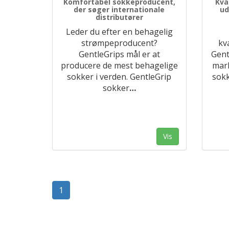
Komfortabel sokkeproducent,
Kva
der søger internationale
ud
distributører
Leder du efter en behagelig
strømpeproducent?
kv
GentleGrips mål er at
Gent
producere de mest behagelige
mar
sokker i verden. GentleGrip
sokk
sokker
…
Vis
1