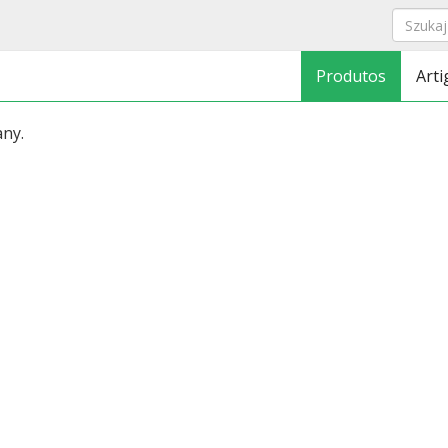
Produtos
Arti
any.