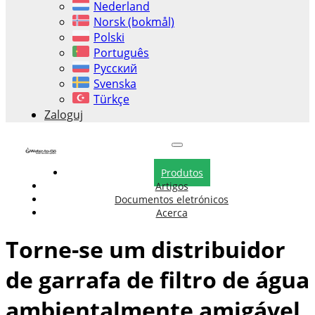
Nederland
Norsk (bokmål)
Polski
Português
Русский
Svenska
Türkçe
Zaloguj
Produtos
Artigos
Documentos eletrónicos
Acerca
Torne-se um distribuidor
de garrafa de filtro de água
ambientalmente amigável