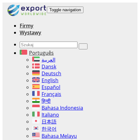
Toggle navigation
Firmy
Wystawy
Português
العربية
Dansk
Deutsch
English
Español
Français
हिन्दी
Bahasa Indonesia
Italiano
日本語
한국어
Bahasa Melayu