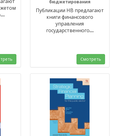
лагают
бюджетирования
джетом
Публикации HB предлагают
о
…
книги финансового
управления
государственного
…
треть
Смотреть