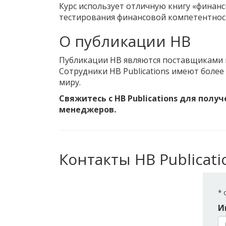
Курс использует отличную книгу «финан
тестирования финансовой компетентнос
О публикации HB
Публикации HB являются поставщиками кн
Сотрудники HB Publications имеют более
миру.
Свяжитесь с HB Publications для пол
менеджеров.
Контакты HB Publicatio
*
о
И