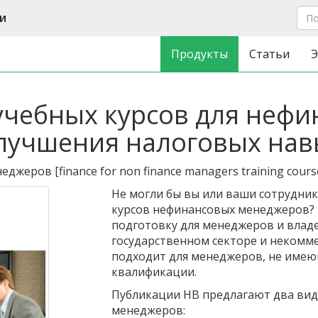
и
Продукты
Статьи
Э
чебных курсов для нефи
лучшения налоговых на
неджеров
[
finance for non finance managers training cours
Не могли бы вы или ваши сотрудник
курсов нефинансовых менеджеров?
подготовку для менеджеров и влад
государственном секторе и некомме
подходит для менеджеров, не име
квалификации.
Публикации HB предлагают два вид
менеджеров: