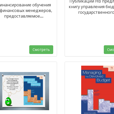
Публикации HB пред
инансирование обучения
книгу управления бю
финансовых менеджеров,
государственног
предоставляемое
…
Смотреть
Смо