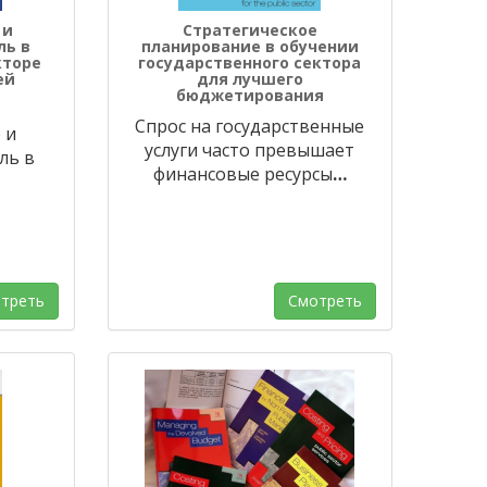
 и
Стратегическое
ль в
планирование в обучении
кторе
государственного сектора
ей
для лучшего
бюджетирования
Спрос на государственные
 и
услуги часто превышает
ль в
финансовые ресурсы
…
треть
Смотреть