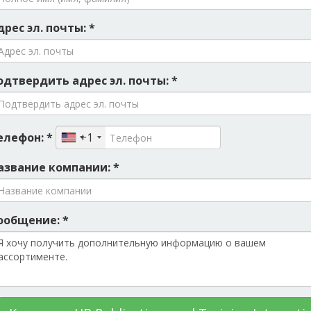
дрес эл. почты: *
одтвердить адрес эл. почты: *
елефон: *
+1
азвание компании: *
ообщение: *