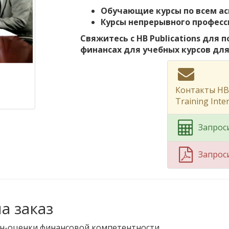
Обучающие курсы по всем а
Курсы непрерывного професс
Свяжитесь с HB Publications для
финансах для учебных курсов дл
Контакты HB 
Training Inte
Запрос
Запрос
а заказ
йн-оценки финансовой компетентности.