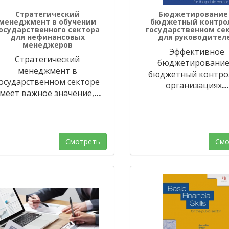
Стратегический
Бюджетирование
менеджмент в обучении
бюджетный контро
осударственного сектора
государственном се
для нефинансовых
для руководител
менеджеров
Эффективное
Стратегический
бюджетирование
менеджмент в
бюджетный контро
осударственном секторе
организациях
…
меет важное значение,
…
Смотреть
Смо