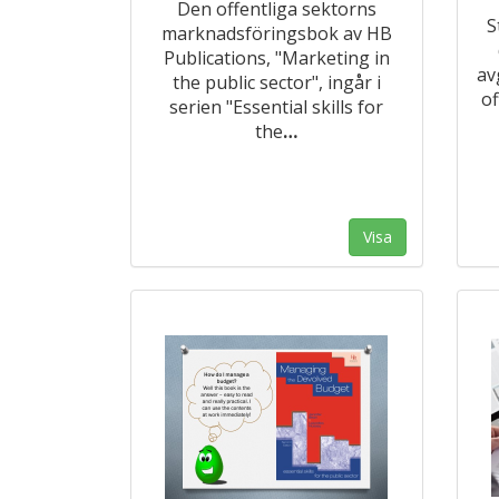
Den offentliga sektorns
S
marknadsföringsbok av HB
Publications, "Marketing in
av
the public sector", ingår i
of
serien "Essential skills for
the
…
Visa