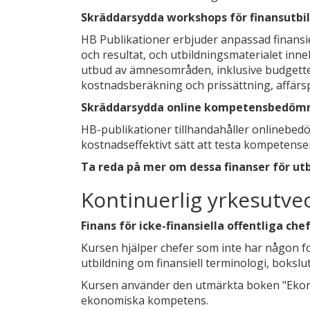
Skräddarsydda workshops för finansutbi
HB Publikationer erbjuder anpassad finansie
och resultat, och utbildningsmaterialet inneh
utbud av ämnesområden, inklusive budgette
kostnadsberäkning och prissättning, affärs
Skräddarsydda online kompetensbedöm
HB-publikationer tillhandahåller onlinebe
kostnadseffektivt sätt att testa kompetensen
Ta reda på mer om dessa finanser för utb
Kontinuerlig yrkesutve
Finans för icke-finansiella offentliga che
Kursen hjälper chefer som inte har någon f
utbildning om finansiell terminologi, bokslu
Kursen använder den utmärkta boken "Ekonom
ekonomiska kompetens.