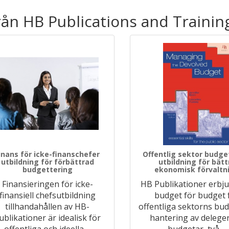
rån HB Publications and Training
inans för icke-finanschefer
Offentlig sektor budge
utbildning för förbättrad
utbildning för bätt
budgettering
ekonomisk förvaltn
Finansieringen för icke-
HB Publikationer erbj
finansiell chefsutbildning
budget för budget 
tillhandahållen av HB-
offentliga sektorns bud
ublikationer är idealisk för
hantering av delege
offentliga och ideella
…
budgetar, två
…