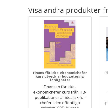
Visa andra produkter f
Finans för icke-ekonomichefer
F
kurs utvecklar budgetering
färdigheter
Finansen för icke-
ekonomichefer kurs från HB-
publikationer är idealisk för
chefer i den offentliga
p
sektorn. CPD-kursen