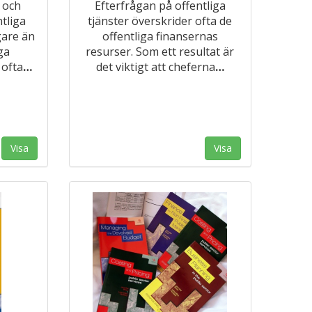
 och
Efterfrågan på offentliga
tliga
tjänster överskrider ofta de
gare än
offentliga finansernas
ga
resurser. Som ett resultat är
 ofta
…
det viktigt att cheferna
…
Visa
Visa