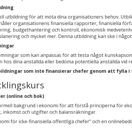
ldning
ll utbildning för att möta dina organisationers behov. Utb
åller organisationens finansiella rapporter, finansiella förf
ring, budgethantering och kontroll, ekonomisk medvetenhe
planering och mycket mer. Denna utbildning kan ske i något 
ningar
dömningar som kan anpassas för att testa något kunskapso
 hos dina anställda eller bedöma potentiella anställda vid r
ildningar som inte finansierar chefer genom att fylla i
cklingskurs
fer (online och bok)
ormell bakgrund i ekonomi för att förstå principerna för e
t, inkomst och utgifter och balansräkningar.
i för icke-finansiella offentliga chefer" och en onlinebedö