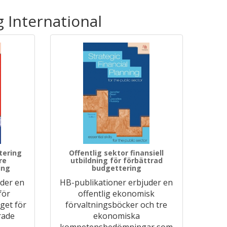
 International
tering
Offentlig sektor finansiell
re
utbildning för förbättrad
ing
budgettering
uder en
HB-publikationer erbjuder en
för
offentlig ekonomisk
get för
förvaltningsböcker och tre
rade
ekonomiska
kompetensbedömningar som