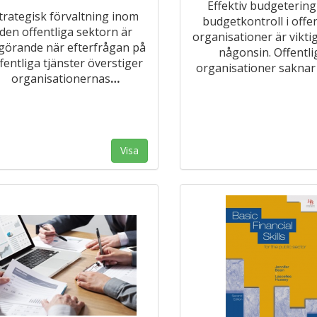
Effektiv budgetering
trategisk förvaltning inom
budgetkontroll i offen
den offentliga sektorn är
organisationer är vikti
görande när efterfrågan på
någonsin. Offentli
fentliga tjänster överstiger
organisationer saknar
organisationernas
…
Visa