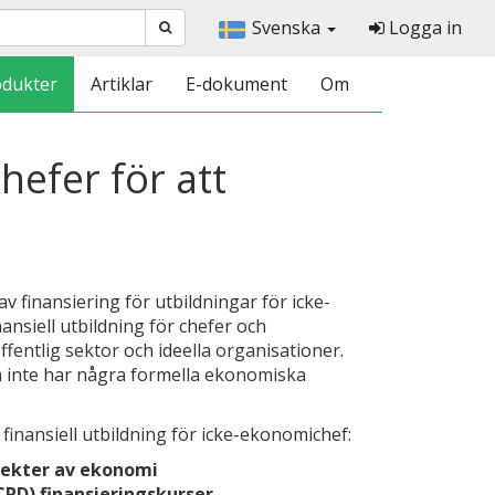
Svenska
Logga in
odukter
Artiklar
E-dokument
Om
hefer för att
av finansiering för utbildningar för icke-
nsiell utbildning för chefer och
entlig sektor och ideella organisationer.
om inte har några formella ekonomiska
finansiell utbildning för icke-ekonomichef:
pekter av ekonomi
CPD) finansieringskurser