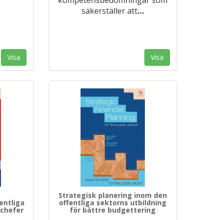
säkerställer att
…
Visa
Visa
Strategisk planering inom den
entliga
offentliga sektorns utbildning
 chefer
för bättre budgettering