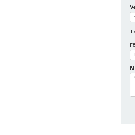
Ve
T
F
M