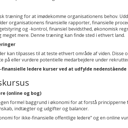
isk træning for at imødekomme organisationens behov. Uddan
er organisationens finansielle rapporter, finansielle procedu
tstyring og -kontrol, finansiel bevidsthed, økonomisk re
 meget mere. Denne træning kan finde sted i ethvert land.
eringer
er kan tilpasses til at teste ethvert område af viden. Disse
 på eller vurdere potentielle medarbejdere under rekrutter
e-finansielle ledere kurser ved at udfylde nedenstående
gskursus
ere (online og bog)
nogen formel baggrund i økonomi for at forstå principperne
nskab, indtægter og udgifter og balancer.
mi for ikke-finansielle offentlige ledere" og en online vur