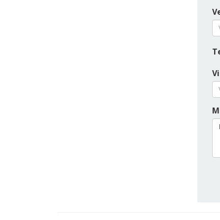
Ve
T
V
M