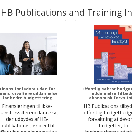
 HB Publications and Training I
Finans for ledere uden for
Offentlig sektor budge
inansforvaltere uddannelse
uddannelse til bed
for bedre budgettering
økonomisk forvaltn
Finansieringen til ikke-
HB Publications tilby
inansforvaltereuddannelse,
offentlig budgetbudge
der udbydes af HB-
forvaltning af devo
publikationer, er ideel til
budgetter, to
offentlige og almennyttige
budgeteringsvurderi