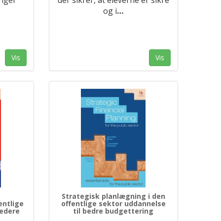
og i
…
Vis
Vis
Strategisk planlægning i den
entlige
offentlige sektor uddannelse
ledere
til bedre budgettering