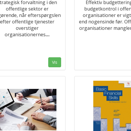
trategisk forvaltning i den
Effektiv budgetterin
offentlige sektor er
budgetkontrol i offen
gørende, når efterspørgslen
organisationer er vig
efter offentlige tjenester
end nogensinde før. Off
overstiger
organisationer mangler
organisationernes
…
Vis