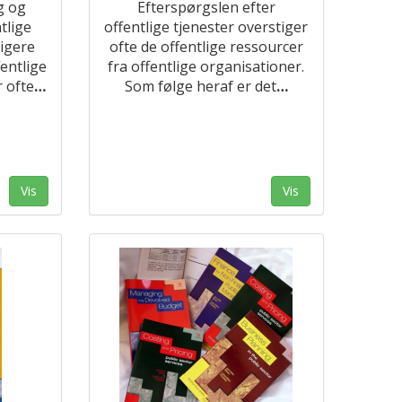
g og
Efterspørgslen efter
tlige
offentlige tjenester overstiger
tigere
ofte de offentlige ressourcer
entlige
fra offentlige organisationer.
 ofte
…
Som følge heraf er det
…
Vis
Vis