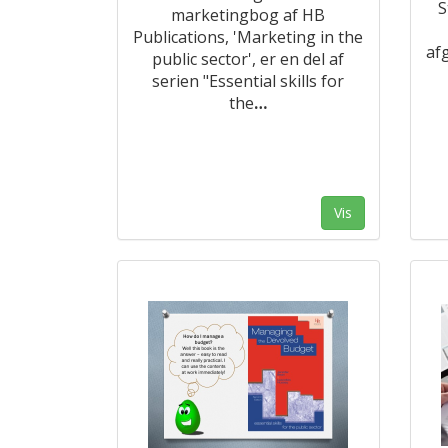
S
marketingbog af HB
Publications, 'Marketing in the
af
public sector', er en del af
serien "Essential skills for
the
…
Vis