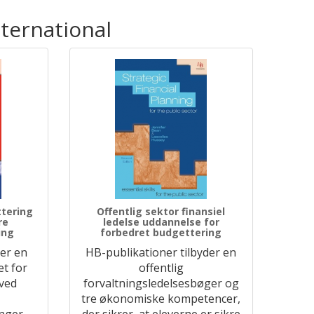
nternational
ttering
Offentlig sektor finansiel
re
ledelse uddannelse for
ing
forbedret budgettering
der en
HB-publikationer tilbyder en
t for
offentlig
lved
forvaltningsledelsesbøger og
tre økonomiske kompetencer,
nger
der sikrer, at eleverne er sikre