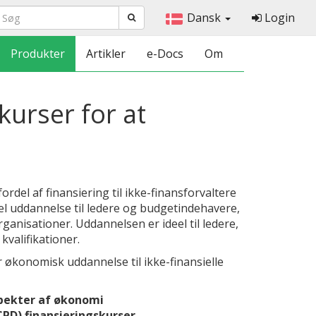
Dansk
Login
Produkter
Artikler
e-Docs
Om
skurser for at
ordel af finansiering til ikke-finansforvaltere
el uddannelse til ledere og budgetindehavere,
rganisationer. Uddannelsen er ideel til ledere,
kvalifikationer.
r økonomisk uddannelse til ikke-finansielle
spekter af økonomi
CPD) finansieringskurser