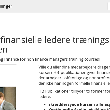
llinger
e-finansielle ledere træning
en
ng
[
finance for non finance managers training courses
]
Ville du eller dine medarbejdere drage f
kurser? HB-publikationer giver finansi
der arbejder i offentlige og nonprofito
der ikke har nogen formelle finansielle 
HB Publikationer tilbyder to former fo
ledere:
Skræddersyede kurser i alle a
Kontinuerlig faglig udvikling (