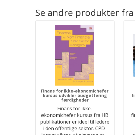
Se andre produkter fra
Finans for ikke-økonomichefer
kursus udvikler budgettering
f
færdigheder
Finans for ikke-
økonomichefer kursus fra HB
f
publikationer er ideel til ledere
i den offentlige sektor. CPD-
kurset sikrer, at eleverne er
…