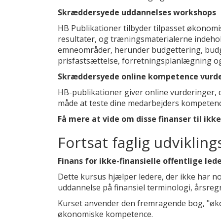
Skræddersyede uddannelses workshops
HB Publikationer tilbyder tilpasset økonom
resultater, og træningsmaterialerne indehold
emneområder, herunder budgettering, budge
prisfastsættelse, forretningsplanlægning og
Skræddersyede online kompetence vurd
HB-publikationer giver online vurderinger, d
måde at teste dine medarbejders kompetence
Få mere at vide om disse finanser til ikk
Fortsat faglig udviklin
Finans for ikke-finansielle offentlige led
Dette kursus hjælper ledere, der ikke har 
uddannelse på finansiel terminologi, årsreg
Kurset anvender den fremragende bog, "økono
økonomiske kompetence.